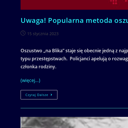
Uwaga! Popularna metoda oszus
Post
15 stycznia 2023
published:
Oszustwo „na Blika” staje się obecnie jedną z na
typu przestępstwach. Policjanci apelują o rozwag
członka rodziny.
(więcej…)
Uwaga!
Czytaj Dalsze
Popularna
Metoda
Oszustwa!
Możesz
Stracić
Swoje
Oszczędności!