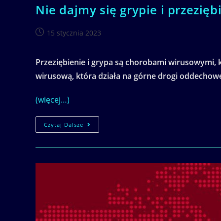
Nie dajmy się grypie i przezi
Post
15 stycznia 2023
published:
Przeziębienie i grypa są chorobami wirusowymi, k
wirusową, która działa na górne drogi oddechowe,
(więcej…)
Nie
Czytaj Dalsze
Dajmy
Się
Grypie
I
Przeziębieniom.
Proste
Triki
Pomogą
Wzmocnić
Odporność
Organizmu