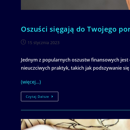
Oszuści sięgają do Twojego por
Post
15 stycznia 2023
published:
Jednym z popularnych oszustw finansowych jest 
nieuczciwych praktyk, takich jak podszywanie się
(więcej…)
Oszuści
Czytaj Dalsze
Sięgają
Do
Twojego
Portfela.
Jak
Można
Stracić
Pieniądze?