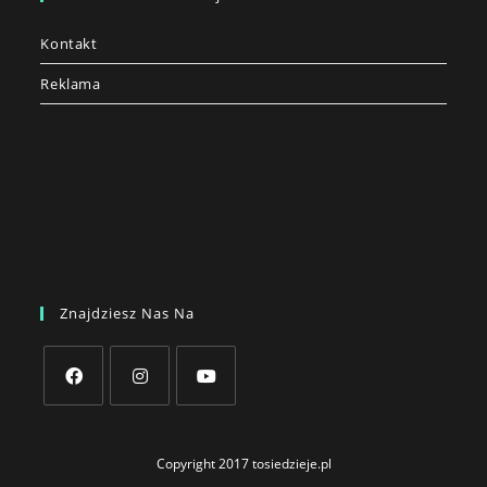
Kontakt
Reklama
Znajdziesz Nas Na
Opens
Opens
Opens
in
in
in
Copyright 2017 tosiedzieje.pl
a
a
a