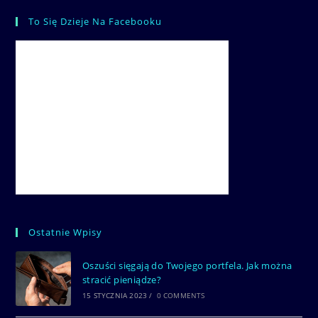
To Się Dzieje Na Facebooku
Ostatnie Wpisy
Oszuści sięgają do Twojego portfela. Jak można
stracić pieniądze?
15 STYCZNIA 2023
/
0 COMMENTS