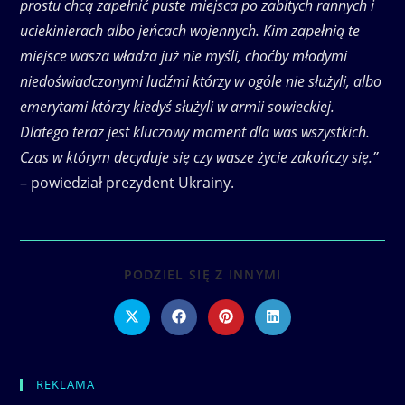
prostu chcą zapełnić puste miejsca po zabitych rannych i
uciekinierach albo jeńcach wojennych. Kim zapełnią te
miejsce wasza władza już nie myśli, choćby młodymi
niedoświadczonymi ludźmi którzy w ogóle nie służyli, albo
emerytami którzy kiedyś służyli w armii sowieckiej.
Dlatego teraz jest kluczowy moment dla was wszystkich.
Czas w którym decyduje się czy wasze życie zakończy się.”
– powiedział prezydent Ukrainy.
SHARE
PODZIEL SIĘ Z INNYMI
THIS
CONTENT
Opens
Opens
Opens
Opens
in
in
in
in
a
a
a
a
new
new
new
new
window
window
window
window
REKLAMA