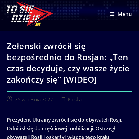
Skip
to
Menu
content
Zełenski zwrócił się
bezpośrednio do Rosjan: „Ten
czas decyduje, czy wasze życie
zakończy się” [WIDEO]
Post
Post
25 września 2022
Polska
published:
category:
Prezydent Ukrainy zwrócił się do obywateli Rosji.
Odniósł się do częściowej mobilizacji. Ostrzegł
obywateli Rosji i oskarżył władze tego kraju.