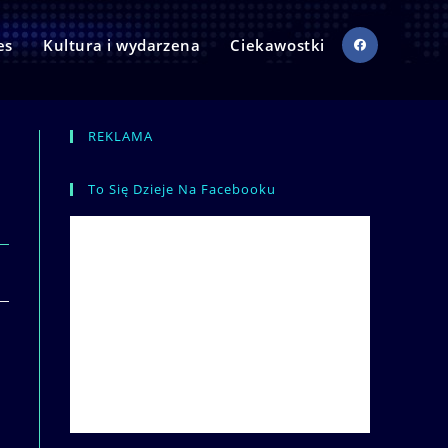
es
Kultura i wydarzena
Ciekawostki
REKLAMA
To Się Dzieje Na Facebooku