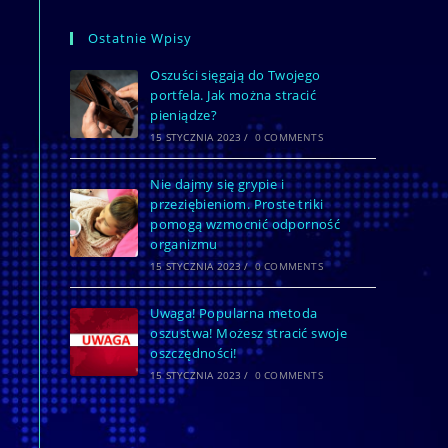
Ostatnie Wpisy
Oszuści sięgają do Twojego
portfela. Jak można stracić
pieniądze?
15 STYCZNIA 2023
/
0 COMMENTS
Nie dajmy się grypie i
przeziębieniom. Proste triki
pomogą wzmocnić odporność
organizmu
15 STYCZNIA 2023
/
0 COMMENTS
Uwaga! Popularna metoda
oszustwa! Możesz stracić swoje
oszczędności!
15 STYCZNIA 2023
/
0 COMMENTS