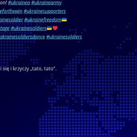
son!
#ukrainea
#ukrainearmy
eforthewin
#ukrainesupporters
ainesoldier
#ukrainefreedom
otage
#ukrainesoldiers
ukrainesoldiersdance
#ukrainesoldiers
się i krzyczy „tato, tato”.