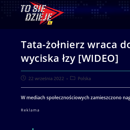
Skip
to
content
Tata-żołnierz wraca d
wyciska łzy [WIDEO]
Post
Post
22 września 2022
Polska
published:
category:
W mediach społecznościowych zamieszczono nagr
Reklama