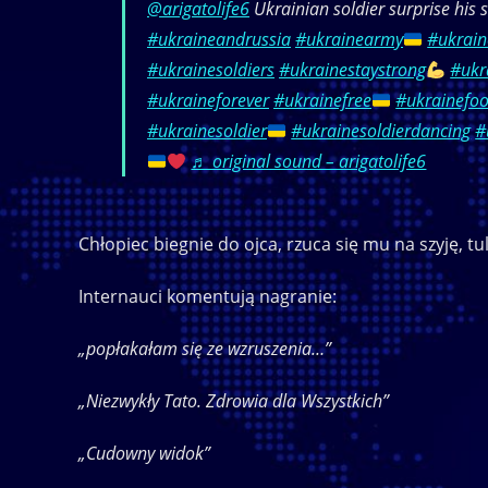
@arigatolife6
Ukrainian soldier surprise his 
#ukraineandrussia
#ukrainearmy
#ukrain
#ukrainesoldiers
#ukrainestaystrong
#ukr
#ukraineforever
#ukrainefree
#ukrainefo
#ukrainesoldier
#ukrainesoldierdancing
#
♬ original sound – arigatolife6
Chłopiec biegnie do ojca, rzuca się mu na szyję, tuli 
Internauci komentują nagranie:
„popłakałam się ze wzruszenia…”
„Niezwykły Tato. Zdrowia dla Wszystkich”
„Cudowny widok”