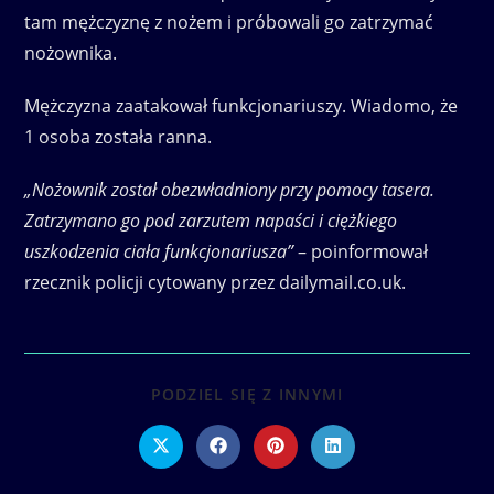
tam mężczyznę z nożem i próbowali go zatrzymać
nożownika.
Mężczyzna zaatakował funkcjonariuszy. Wiadomo, że
1 osoba została ranna.
„Nożownik został obezwładniony przy pomocy tasera.
Zatrzymano go pod zarzutem napaści i ciężkiego
uszkodzenia ciała funkcjonariusza”
– poinformował
rzecznik policji cytowany przez dailymail.co.uk.
SHARE
PODZIEL SIĘ Z INNYMI
THIS
CONTENT
Opens
Opens
Opens
Opens
in
in
in
in
a
a
a
a