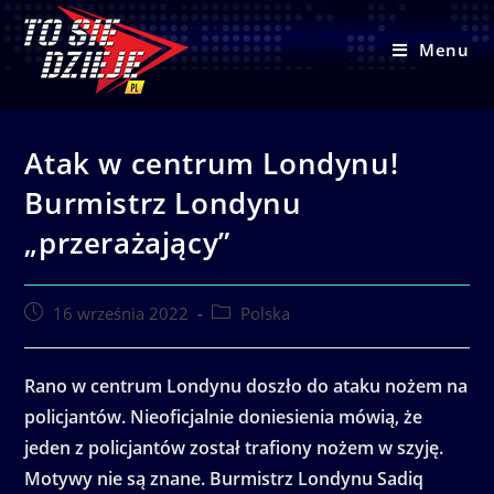
Skip
to
Menu
content
Atak w centrum Londynu!
Burmistrz Londynu
„przerażający”
Post
Post
16 września 2022
Polska
published:
category:
Rano w centrum Londynu doszło do ataku nożem na
policjantów. Nieoficjalnie doniesienia mówią, że
jeden z policjantów został trafiony nożem w szyję.
Motywy nie są znane. Burmistrz Londynu Sadiq