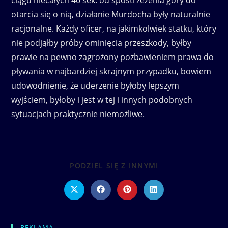
ciągu niecałych 40 sek. od spostrzeżenia góry do
otarcia się o nią, działanie Murdocha były naturalnie
racjonalne. Każdy oficer, na jakimkolwiek statku, który
nie podjąłby próby ominięcia przeszkody, byłby
prawie na pewno zagrożony pozbawieniem prawa do
pływania w najbardziej skrajnym przypadku, bowiem
udowodnienie, że uderzenie byłoby lepszym
wyjściem, byłoby i jest w tej i innych podobnych
sytuacjach praktycznie niemożliwe.
SHARE
PODZIEL SIĘ Z INNYMI
THIS
CONTENT
Opens
Opens
Opens
Opens
in
in
in
in
a
a
a
a
new
new
new
new
window
window
window
window
REKLAMA