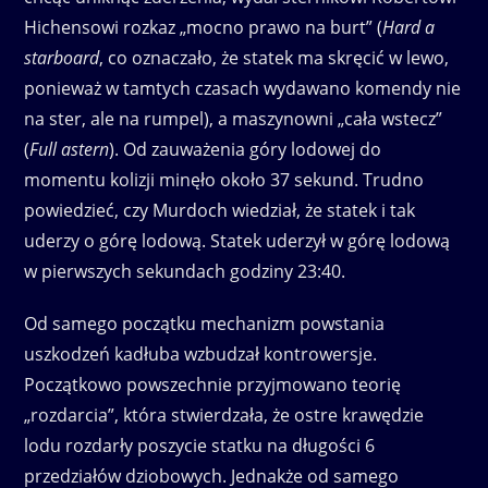
Hichensowi rozkaz „mocno prawo na burt” (
Hard a
starboard
, co oznaczało, że statek ma skręcić w lewo,
ponieważ w tamtych czasach wydawano komendy nie
na ster, ale na rumpel), a maszynowni „cała wstecz”
(
Full astern
). Od zauważenia góry lodowej do
momentu kolizji minęło około 37 sekund. Trudno
powiedzieć, czy Murdoch wiedział, że statek i tak
uderzy o górę lodową. Statek uderzył w górę lodową
w pierwszych sekundach godziny 23:40.
Od samego początku mechanizm powstania
uszkodzeń kadłuba wzbudzał kontrowersje.
Początkowo powszechnie przyjmowano teorię
„rozdarcia”, która stwierdzała, że ostre krawędzie
lodu rozdarły poszycie statku na długości 6
przedziałów dziobowych. Jednakże od samego