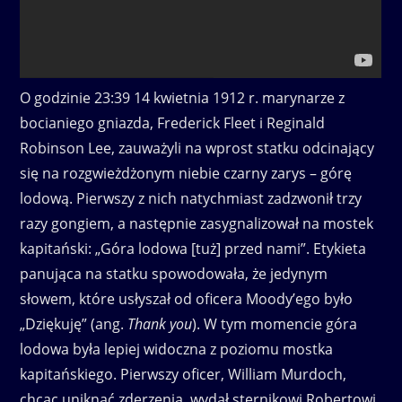
O godzinie 23:39 14 kwietnia 1912 r. marynarze z
bocianiego gniazda, Frederick Fleet i Reginald
Robinson Lee, zauważyli na wprost statku odcinający
się na rozgwieżdżonym niebie czarny zarys – górę
lodową. Pierwszy z nich natychmiast zadzwonił trzy
razy gongiem, a następnie zasygnalizował na mostek
kapitański: „Góra lodowa [tuż] przed nami”. Etykieta
panująca na statku spowodowała, że jedynym
słowem, które usłyszał od oficera Moody’ego było
„Dziękuję” (ang.
Thank you
). W tym momencie góra
lodowa była lepiej widoczna z poziomu mostka
kapitańskiego. Pierwszy oficer, William Murdoch,
chcąc uniknąć zderzenia, wydał sternikowi Robertowi