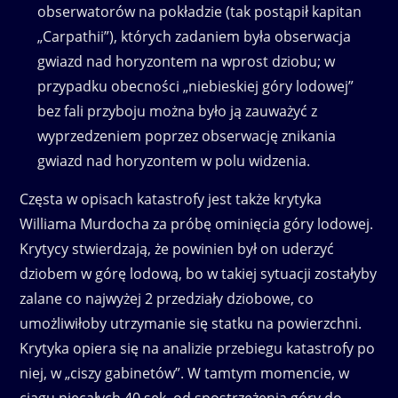
obserwatorów na pokładzie (tak postąpił kapitan
„Carpathii”), których zadaniem była obserwacja
gwiazd nad horyzontem na wprost dziobu; w
przypadku obecności „niebieskiej góry lodowej”
bez fali przyboju można było ją zauważyć z
wyprzedzeniem poprzez obserwację znikania
gwiazd nad horyzontem w polu widzenia.
Częsta w opisach katastrofy jest także krytyka
Williama Murdocha za próbę ominięcia góry lodowej.
Krytycy stwierdzają, że powinien był on uderzyć
dziobem w górę lodową, bo w takiej sytuacji zostałyby
zalane co najwyżej 2 przedziały dziobowe, co
umożliwiłoby utrzymanie się statku na powierzchni.
Krytyka opiera się na analizie przebiegu katastrofy po
niej, w „ciszy gabinetów”. W tamtym momencie, w