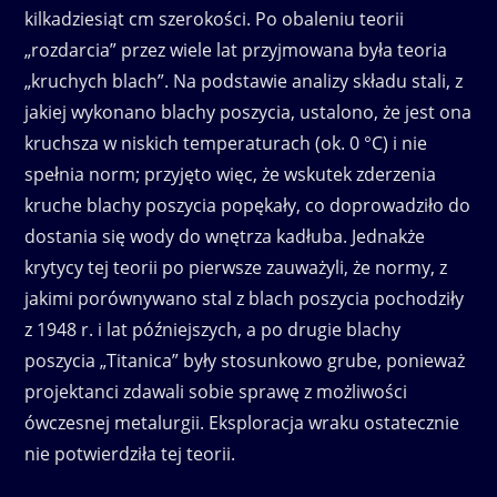
kilkadziesiąt cm szerokości. Po obaleniu teorii
„rozdarcia” przez wiele lat przyjmowana była teoria
„kruchych blach”. Na podstawie analizy składu stali, z
jakiej wykonano blachy poszycia, ustalono, że jest ona
kruchsza w niskich temperaturach (ok. 0 °C) i nie
spełnia norm; przyjęto więc, że wskutek zderzenia
kruche blachy poszycia popękały, co doprowadziło do
dostania się wody do wnętrza kadłuba. Jednakże
krytycy tej teorii po pierwsze zauważyli, że normy, z
jakimi porównywano stal z blach poszycia pochodziły
z 1948 r. i lat późniejszych, a po drugie blachy
poszycia „Titanica” były stosunkowo grube, ponieważ
projektanci zdawali sobie sprawę z możliwości
ówczesnej metalurgii. Eksploracja wraku ostatecznie
nie potwierdziła tej teorii.