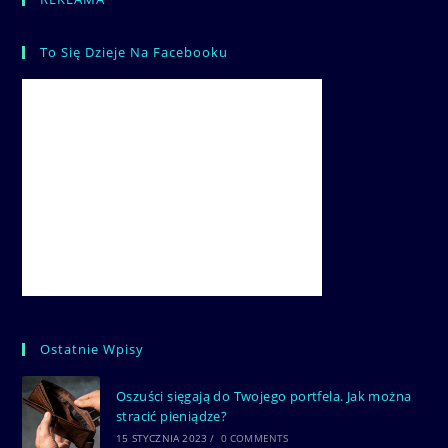
To Się Dzieje Na Facebooku
Ostatnie Wpisy
Oszuści sięgają do Twojego portfela. Jak można
stracić pieniądze?
15 STYCZNIA 2023
/
0 COMMENTS