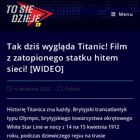
Skip
to
Menu
content
Tak dziś wygląda Titanic! Film
z zatopionego statku hitem
sieci! [WIDEO]
Post
Post
6 września 2022
Polska
published:
category:
Historię Titanica zna każdy. Brytyjski transatlantyk
typu Olympic, brytyjskiego towarzystwa okrętowego
White Star Line w nocy z 14 na 15 kwietnia 1912
roku, podczas dziewiczego rejsu na trasie