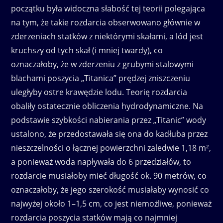
początku była widoczna słabość tej teorii polegająca
na tym, że takie rozdarcia obserwowano głównie w
zderzeniach statków z niektórymi skałami, a lód jest
kruchszy od tych skał (i mniej twardy), co
oznaczałoby, że w zderzeniu z grubymi stalowymi
blachami poszycia „Titanica” prędzej zniszczeniu
uległyby ostre krawędzie lodu. Teorię rozdarcia
obaliły ostatecznie obliczenia hydrodynamiczne. Na
podstawie szybkości nabierania przez „Titanic” wody
ustalono, że przedostawała się ona do kadłuba przez
nieszczelności o łącznej powierzchni zaledwie 1,18 m²,
a ponieważ woda napływała do 6 przedziałów, to
rozdarcie musiałoby mieć długość ok. 90 metrów, co
oznaczałoby, że jego szerokość musiałaby wynosić co
najwyżej około 1–1,5 cm, co jest niemożliwe, ponieważ
rozdarcia poszycia statków mają co najmniej