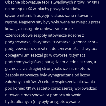
Obecnie obowiązuje teoria „wadliwych nitów”. W XIX i
na początku XX w. blachy poszycia statków
łączono nitami. Tradycyjnie stosowano nitowanie
ręczne. Najpierw nity były wykuwane na miejscu przez
kowali, a następnie umieszczane przez
czteroosobowe zespoły nitownicze złożone z
podgrzewacza, chwytacza, trzymacza i grzmociarza –
podgrzewacz rozżarzał nit do czerwoności, chwytacz
obcęgami umieszczał go w otworze, trzymacz
podtrzymywał główkę narzędziem z jednej strony, a
grzmociarz z drugiej strony zakuwał nit młotem
.
Zespoły nitownicze były wynagradzane od liczby
założonych nitów. W celu przyspieszenia nitowania
pod koniec XIX w. zaczęto coraz szerzej wprowadzać
nitowanie maszynowe za pomocą nitownic
hydraulicznych (nity były przygotowywane