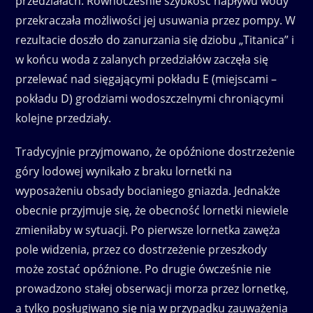
przedziałach. Równocześnie szybkość napływu wody
przekraczała możliwości jej usuwania przez pompy. W
rezultacie doszło do zanurzania się dziobu „Titanica” i
w końcu woda z zalanych przedziałów zaczęła się
przelewać nad sięgającymi pokładu E (miejscami –
pokładu D) grodziami wodoszczelnymi chroniącymi
kolejne przedziały.
Tradycyjnie przyjmowano, że opóźnione dostrzeżenie
góry lodowej wynikało z braku lornetki na
wyposażeniu obsady bocianiego gniazda. Jednakże
obecnie przyjmuje się, że obecność lornetki niewiele
zmieniłaby w sytuacji. Po pierwsze lornetka zawęża
pole widzenia, przez co dostrzeżenie przeszkody
może zostać opóźnione. Po drugie ówcześnie nie
prowadzono stałej obserwacji morza przez lornetkę,
a tylko posługiwano się nią w przypadku zauważenia