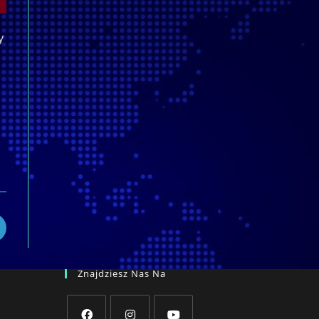
y
pens
n
ew
indow
Znajdziesz Nas Na