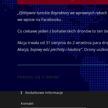
„Efektywne tureckie Bayraktary we wprawnych rękach
we wpisie na Facebooku .
Co ciekawe jeden z bohaterskich dronów to ten ów
Akcja trwała od 31 sierpnia do 2 września para dro
Akacja, bojowy wóz piechoty i haubicę”
. Drony uszkod
SHARE
PODZIEL SIĘ Z INNYMI
THIS
Dodatkowe Informacje
CONTENT
Kontakt