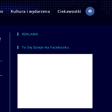
es
Kultura i wydarzena
Ciekawostki
REKLAMA
e
To Się Dzieje Na Facebooku