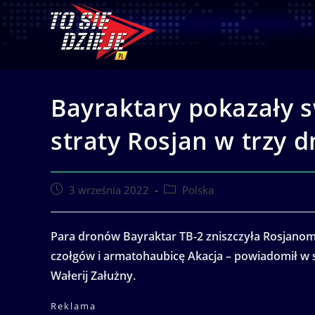
Skip
to
content
Bayraktary pokazały 
straty Rosjan w trzy d
Post
Post
3 września 2022
Polska
published:
category:
Para dronów Bayraktar TB-2 zniszczyła Rosjanom 
czołgów i armatohaubicę Akacja – powiadomił w 
Wałerij Załużny.
Reklama