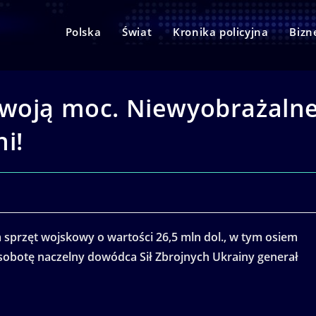
Polska
Świat
Kronika policyjna
Bizn
swoją moc. Niewyobrażaln
ni!
sprzęt wojskowy o wartości 26,5 mln dol., w tym osiem
sobotę naczelny dowódca Sił Zbrojnych Ukrainy generał