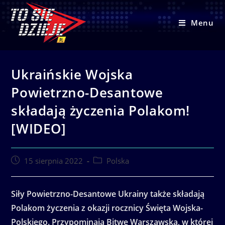
Skip
to
Menu
content
Ukraińskie Wojska
Powietrzno-Desantowe
składają życzenia Polakom!
[WIDEO]
Post
Post
15 sierpnia 2022
Polska
published:
category:
Siły Powietrzno-Desantowe Ukrainy także składają
Polakom życzenia z okazji rocznicy Święta Wojska-
Polskiego. Przypominają Bitwę Warszawską, w której