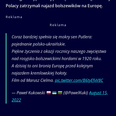
Polacy zatrzymali najazd bolszewików na Europę.
Reklama
Reklama
Coraz bardziej spełnia się mokry sen Putlera:
pojednanie polsko-ukraińskie.
Piękne życzenia z okazji rocznicy naszego zwycięstwa
nad rosyjsko-bolszewickimi hordami w 1920 roku.
A dzisiaj to oni bronią Europę przed kolejnym
najazdem kremlowskiej hołoty.
Film od Marusz Cielma.
pic.twitter.com/B6tyEfvV8C
— Paweł Kukowski
(@PawelKuki)
August 15,
2022