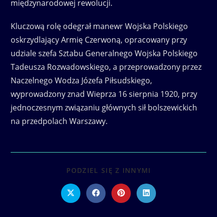
międzynarodowej rewolucji.
Kluczową rolę odegrał manewr Wojska Polskiego
oskrzydlający Armię Czerwoną, opracowany przy
udziale szefa Sztabu Generalnego Wojska Polskiego
Tadeusza Rozwadowskiego, a przeprowadzony przez
Naczelnego Wodza Józefa Piłsudskiego,
wyprowadzony znad Wieprza 16 sierpnia 1920, przy
jednoczesnym związaniu głównych sił bolszewickich
na przedpolach Warszawy.
SHARE
PODZIEL SIĘ Z INNYMI
THIS
CONTENT
Opens
Opens
Opens
Opens
in
in
in
in
a
a
a
a
new
new
new
new