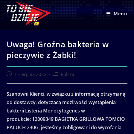
Skip
to
Menu
content
Uwaga! Groźna bakteria w
pieczywie z Żabki!
Post
Post
1 sierpnia 2022
Polska
published:
category:
Szanowni Klienci, w związku z informacją otrzymaną
od dostawcy, dotyczącą możliwości wystąpienia
bakterii Listeria Monocytogenes w
produkcie: 12009349 BAGIETKA GRILLOWA TOMCIO
PALUCH 230G, jesteśmy zobligowani do wycofania