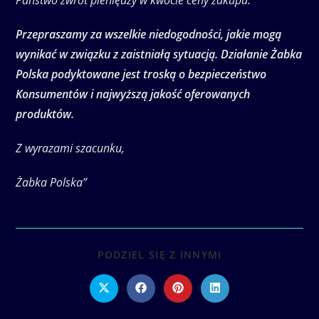
Państwo zwrot pieniędzy w kwocie ceny zakupu.
Przepraszamy za wszelkie niedogodności, jakie mogą
wynikać w związku z zaistniałą sytuacją. Działanie Żabka
Polska podyktowane jest troską o bezpieczeństwo
Konsumentów i najwyższą jakość oferowanych
produktów.
Z wyrazami szacunku,
Żabka Polska”
SHARE
PODZIEL SIĘ Z INNYMI
THIS
CONTENT
Opens
Opens
Opens
Opens
in
in
in
in
a
a
a
a