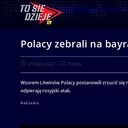
Skip
to
content
Polacy zebrali na bayr
Post
Post
24 lipca 2022
Polska
published:
category:
Wzorem Litwinów Polacy postanowili zrzucić się 
odpierają rosyjski atak.
Reklama