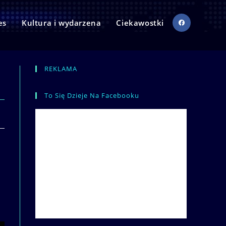
es
Kultura i wydarzena
Ciekawostki
REKLAMA
To Się Dzieje Na Facebooku