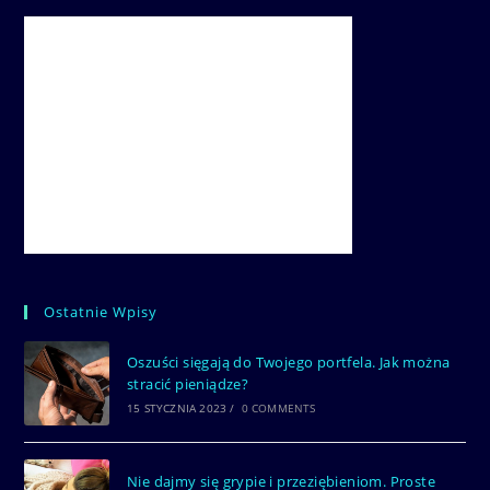
Ostatnie Wpisy
Oszuści sięgają do Twojego portfela. Jak można
stracić pieniądze?
15 STYCZNIA 2023
/
0 COMMENTS
Nie dajmy się grypie i przeziębieniom. Proste