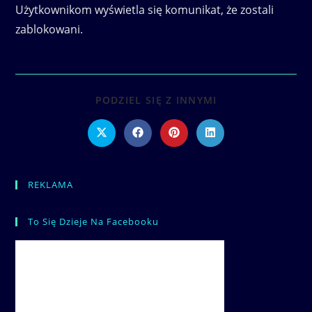
Użytkownikom wyświetla się komunikat, że zostali
zablokowani.
SHARE
PODZIEL SIĘ Z INNYMI
THIS
CONTENT
Opens
Opens
Opens
Opens
in
in
in
in
a
a
a
a
new
new
new
new
window
window
window
window
REKLAMA
To Się Dzieje Na Facebooku