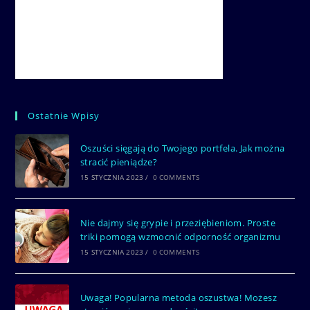
Ostatnie Wpisy
Oszuści sięgają do Twojego portfela. Jak można
stracić pieniądze?
15 STYCZNIA 2023
/
0 COMMENTS
Nie dajmy się grypie i przeziębieniom. Proste
triki pomogą wzmocnić odporność organizmu
15 STYCZNIA 2023
/
0 COMMENTS
Uwaga! Popularna metoda oszustwa! Możesz