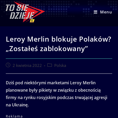
Skip
to
Menu
content
Leroy Merlin blokuje Polaków?
„Zostałeś zablokowany”
Post
Post
2 kwietnia 2022
Polska
published:
category:
Dziś pod niektórymi marketami Leroy Merlin
planowane były pikiety w związku z obecnością
firmy na rynku rosyjskim podczas trwającej agresji
na Ukrainę.
Reklama