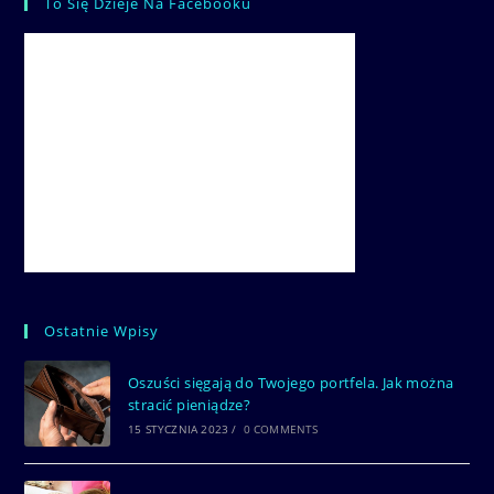
To Się Dzieje Na Facebooku
Ostatnie Wpisy
Oszuści sięgają do Twojego portfela. Jak można
stracić pieniądze?
15 STYCZNIA 2023
/
0 COMMENTS