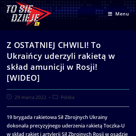
Skip
to
Menu
content
Z OSTATNIEJ CHWILI! To
Ukraińcy uderzyli rakietą w
skład amunicji w Rosji!
[WIDEO]
Post
Post
29 marca 2022
Polska
published:
category:
19 brygada rakietowa Sił Zbrojnych Ukrainy
dokonała precyzyjnego uderzenia rakietą Toczka-U
w skład rakiet i artylerii Sił Zbrojnych Rosji w osadzie