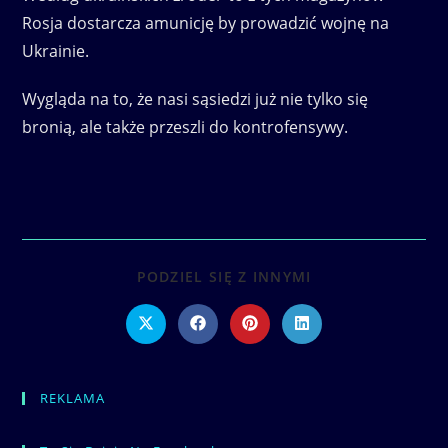
Rosja dostarcza amunicję by prowadzić wojnę na
Ukrainie.
Wygląda na to, że nasi sąsiedzi już nie tylko się
bronią, ale także przeszli do kontrofensywy.
SHARE
PODZIEL SIĘ Z INNYMI
THIS
CONTENT
Opens
Opens
Opens
Opens
in
in
in
in
a
a
a
a
new
new
new
new
window
window
window
window
REKLAMA