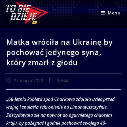
Skip
to
Menu
content
Matka wróciła na Ukrainę by
pochować jedynego syna,
który zmarł z głodu
Post
Post
27 marca 2022
Polska
published:
category:
„68-letnia kobieta spod Charkowa zdołała uciec przed
wojną i znalazła schronienie na Limanowszczyźnie.
Zdecydowała się na powrót do ogarniętego chaosem
kraju, by pożegnać i godnie pochować swojego 40-