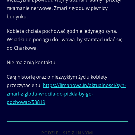
załamanie nerwowe. Zmarł z głodu w piwnicy
budynku.
Kobieta chciała pochować godnie jedynego syna.
Wsiadła do pociągu do Lwowa, by stamtąd udać się
do Charkowa.
Nie ma z nią kontaktu.
Całą historię oraz o niezwykłym życiu kobiety
przeczytacie tu:
https://limanowa.in/aktualnosci/syn-
zmarl-z-glodu-wrocila-do-piekla-by-go-
pochowac/58819
SHARE
PODZIEL SIĘ Z INNYMI