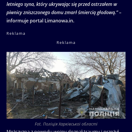
letniego syna, który ukrywając się przed ostrzałem w
piwnicy zniszczonego domu zmarł śmiercią głodową.”
–
informuje portal Limanowa.in.
Reklama
Reklama
Fot. Поліція Харківської області
Mężczyzna z powodu wojny doznał traumy i przeżył