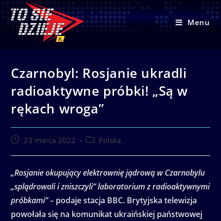
Skip
to
Menu
content
Czarnobyl: Rosjanie ukradli
radioaktywne próbki! „Są w
rękach wroga”
Post
Post
23 marca 2022
Polska
published:
category:
„Rosjanie okupujący elektrownię jądrową w Czarnobylu
„splądrowali i zniszczyli” laboratorium z radioaktywnymi
próbkami”
– podaje stacja BBC. Brytyjska telewizja
powołała się na komunikat ukraińskiej państwowej