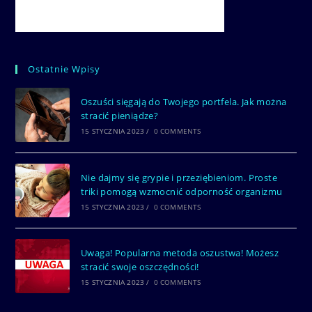
Ostatnie Wpisy
Oszuści sięgają do Twojego portfela. Jak można
stracić pieniądze?
15 STYCZNIA 2023
/
0 COMMENTS
Nie dajmy się grypie i przeziębieniom. Proste
triki pomogą wzmocnić odporność organizmu
15 STYCZNIA 2023
/
0 COMMENTS
Uwaga! Popularna metoda oszustwa! Możesz
stracić swoje oszczędności!
15 STYCZNIA 2023
/
0 COMMENTS