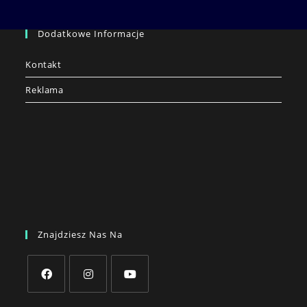
Dodatkowe Informacje
Kontakt
Reklama
Znajdziesz Nas Na
Opens
Opens
Opens