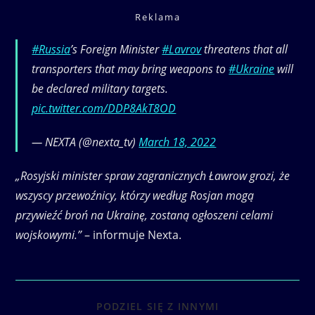
Reklama
#Russia
’s Foreign Minister
#Lavrov
threatens that all
transporters that may bring weapons to
#Ukraine
will
be declared military targets.
pic.twitter.com/DDP8AkT8OD
— NEXTA (@nexta_tv)
March 18, 2022
„Rosyjski minister spraw zagranicznych Ławrow grozi, że
wszyscy przewoźnicy, którzy według Rosjan mogą
przywieźć broń na Ukrainę, zostaną ogłoszeni celami
wojskowymi.”
– informuje Nexta.
SHARE
PODZIEL SIĘ Z INNYMI