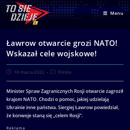
Skip
to
Menu
content
Ławrow otwarcie grozi NATO!
Wskazał cele wojskowe!
Post
Post
18 marca 2022
Polska
published:
category:
Minister Spraw Zagranicznych Rosji otwarcie zagroził
krajom NATO. Chodzi o pomoc, jakiej udzielają
Ukrainie inne państwa. Siergiej Ławrow powiedział,
że konwoje staną się „celem Rosji”.
Reklama