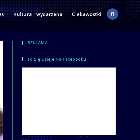
es
Kultura i wydarzena
Ciekawostki
REKLAMA
To Się Dzieje Na Facebooku