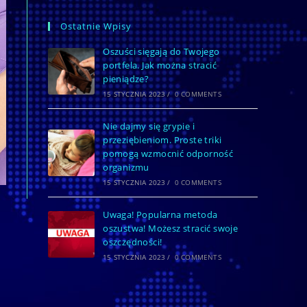
Ostatnie Wpisy
Oszuści sięgają do Twojego
portfela. Jak można stracić
pieniądze?
15 STYCZNIA 2023
/
0 COMMENTS
Nie dajmy się grypie i
przeziębieniom. Proste triki
pomogą wzmocnić odporność
organizmu
15 STYCZNIA 2023
/
0 COMMENTS
Uwaga! Popularna metoda
oszustwa! Możesz stracić swoje
oszczędności!
15 STYCZNIA 2023
/
0 COMMENTS