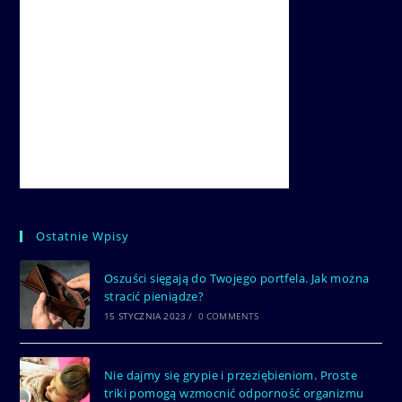
Ostatnie Wpisy
Oszuści sięgają do Twojego portfela. Jak można
stracić pieniądze?
15 STYCZNIA 2023
/
0 COMMENTS
Nie dajmy się grypie i przeziębieniom. Proste
triki pomogą wzmocnić odporność organizmu