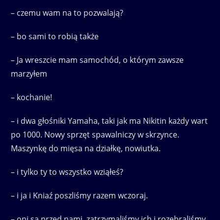
– czemu wam na to pozwalają?
– bo sami to robią także
– Ja wreszcie mam samochód, o którym zawsze
marzyłem
– kochanie!
– i dwa głośniki Yamaha, taki jak ma Nikitin każdy wart
po 1000. Nowy sprzęt spawalniczy w skrzynce.
Maszynkę do mięsa na działkę, nowiutka.
– i tylko ty to wszystko wziąłeś?
– i ja i Kniaź poszliśmy razem wczoraj.
– oni są przed nami, zatrzymaliśmy ich i rozebraliśmy.