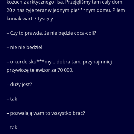
kożuch z arktycznego lisa. Przejęliśmy tam cały dom.
20 z nas żyje teraz w jednym pie***nym domu. Piłem
koniak wart 7 tysięcy.
– Czy to prawda, że nie będzie coca-coli?
– nie nie będzie!
– o kurde sku***my… dobra tam, przynajmniej
przywiozę telewizor za 70 000.
– duży jest?
– tak
– pozwalają wam to wszystko brać?
– tak