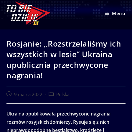
Skip
to
Menu
content
Rosjanie: „Rozstrzelaliśmy ich
wszystkich w lesie” Ukraina
upublicznia przechwycone
nagrania!
Post
Post
9 marca 2022
Polska
published:
category:
Ukraina opublikowała przechwycone nagrania
rozmów rosyjskich żołnierzy. Rysuje się z nich
nieprawdopodobne bestialstwo, kradzieże i