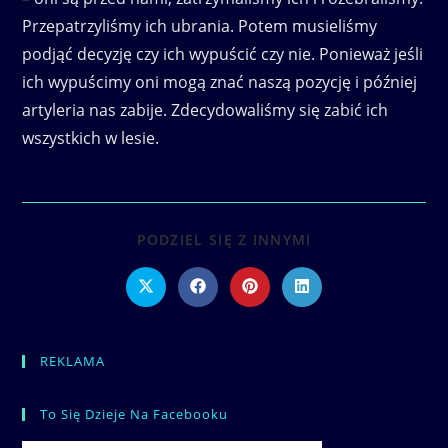
Przepatrzyliśmy ich ubrania. Potem musieliśmy
podjąć decyzję czy ich wypuścić czy nie. Ponieważ jeśli
ich wypuścimy oni mogą znać naszą pozycję i później
artyleria nas zabije. Zdecydowaliśmy się zabić ich
wszystkich w lesie.
SHARE
PODZIEL SIĘ Z INNYMI
THIS
CONTENT
Opens
Opens
Opens
Opens
in
in
in
in
a
a
a
a
new
new
new
new
window
window
window
window
REKLAMA
To Się Dzieje Na Facebooku