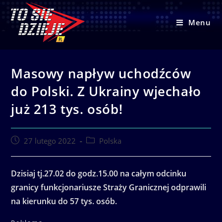
Skip
to
Menu
content
Masowy napływ uchodźców
do Polski. Z Ukrainy wjechało
już 213 tys. osób!
Post
Post
27 lutego 2022
Polska
published:
category:
Dzisiaj tj.27.02 do godz.15.00 na całym odcinku
granicy funkcjonariusze Straży Granicznej odprawili
na kierunku do 57 tys. osób.