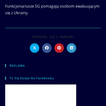
Funkcjonariusze SG pomagają osobom ewakuującym
się z Ukrainy.
SHARE
PODZIEL SIĘ Z INNYMI
THIS
CONTENT
Opens
Opens
Opens
Opens
in
in
in
in
a
a
a
a
new
new
new
new
window
window
window
window
REKLAMA
To Się Dzieje Na Facebooku