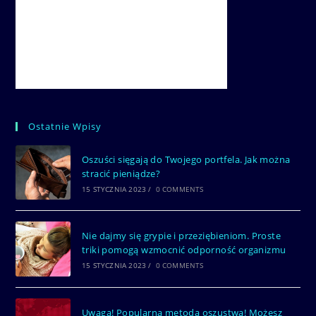
Ostatnie Wpisy
Oszuści sięgają do Twojego portfela. Jak można
stracić pieniądze?
15 STYCZNIA 2023
/
0 COMMENTS
Nie dajmy się grypie i przeziębieniom. Proste
triki pomogą wzmocnić odporność organizmu
15 STYCZNIA 2023
/
0 COMMENTS
Uwaga! Popularna metoda oszustwa! Możesz