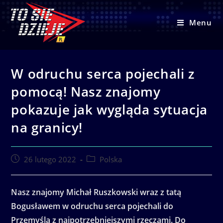
Skip
to
Menu
content
W odruchu serca pojechali z
pomocą! Nasz znajomy
pokazuje jak wygląda sytuacja
na granicy!
Post
Post
26 lutego 2022
Polska
published:
category:
Nasz znajomy Michał Ruszkowski wraz z tatą
Bogusławem w odruchu serca pojechali do
Przemyśla z najpotrzebniejszymi rzeczami. Do