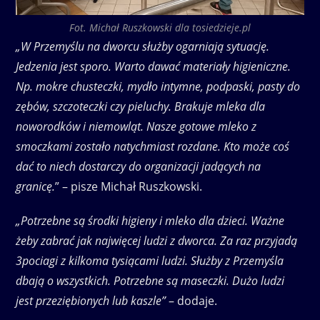
Fot. Michał Ruszkowski dla tosiedzieje.pl
„W Przemyślu na dworcu służby ogarniają sytuację.
Jedzenia jest sporo. Warto dawać materiały higieniczne.
Np. mokre chusteczki, mydło intymne, podpaski, pasty do
zębów, szczoteczki czy pieluchy. Brakuje mleka dla
noworodków i niemowląt. Nasze gotowe mleko z
smoczkami zostało natychmiast rozdane. Kto może coś
dać to niech dostarczy do organizacji jadących na
granicę.
” – pisze Michał Ruszkowski.
„Potrzebne są środki higieny i mleko dla dzieci. Ważne
żeby zabrać jak najwięcej ludzi z dworca. Za raz przyjadą
3pociagi z kilkoma tysiącami ludzi. Służby z Przemyśla
dbają o wszystkich. Potrzebne są maseczki. Dużo ludzi
jest przeziębionych lub kaszle”
– dodaje.