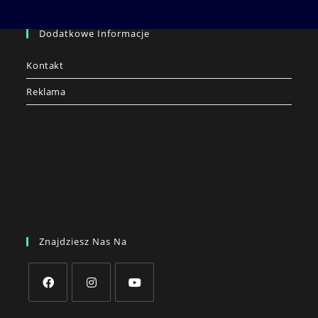
Dodatkowe Informacje
Kontakt
Reklama
Znajdziesz Nas Na
Opens
Opens
Opens