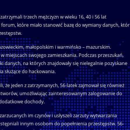
trzymali trzech mężczyzn w wieku 16, 40 i 56 lat
orum, które miało stanowić bazę do wymiany danych, któr
zestępstw.
zowieckim, małopolskim i warmińsko – mazurskim.
ni w miejscach swojego zamieszkania. Podczas przeszukań,
niki danych, na których znajdowały się nielegalnie pozyskane
ia służące do hackowania.
ili, że jeden z zatrzymanych, 56-latek zajmował się również
tworów, umożliwiając zainteresowanym zalogowanie do
ał dodatkowe dochody.
 zarzucanych im czynów i usłyszeli zarzuty wytwarzania
tępniali innym osobom do popełnienia przestępstw. 56-