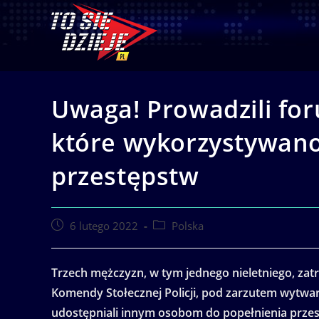
Skip
to
content
Uwaga! Prowadzili fo
które wykorzystywano
przestępstw
Post
Post
6 lutego 2022
Polska
published:
category:
Trzech mężczyzn, w tym jednego nieletniego, zatr
Komendy Stołecznej Policji, pod zarzutem wytw
udostępniali innym osobom do popełnienia przes