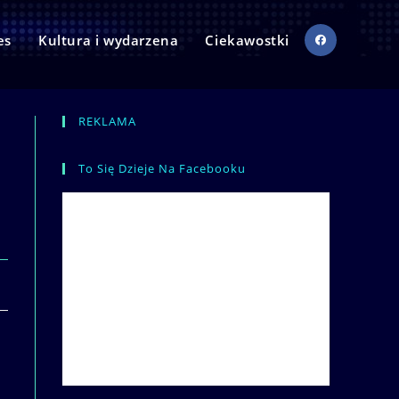
es
Kultura i wydarzena
Ciekawostki
REKLAMA
To Się Dzieje Na Facebooku