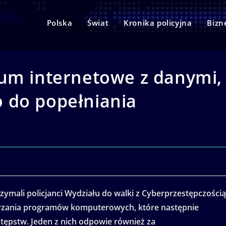
Polska
Świat
Kronika policyjna
Bizn
rum internetowe z danymi,
 do popełniania
zymali policjanci Wydziału do walki z Cyberprzestępczością
arzania programów komputerowych, które następnie
tępstw. Jeden z nich odpowie również za