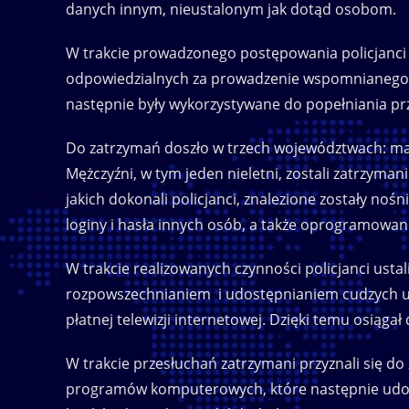
danych innym, nieustalonym jak dotąd osobom.
W trakcie prowadzonego postępowania policjanci za
odpowiedzialnych za prowadzenie wspomnianego f
następnie były wykorzystywane do popełniania pr
Do zatrzymań doszło w trzech województwach: ma
Mężczyźni, w tym jeden nieletni, zostali zatrzyma
jakich dokonali policjanci, znalezione zostały noś
loginy i hasła innych osób, a także oprogramowan
W trakcie realizowanych czynności policjanci ustal
rozpowszechnianiem i udostępnianiem cudzych u
płatnej telewizji internetowej. Dzięki temu osiąg
W trakcie przesłuchań zatrzymani przyznali się do
programów komputerowych, które następnie udos