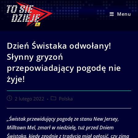
Skip
to
Menu
content
Dzień Świstaka odwołany!
Słynny gryzoń
przepowiadający pogodę nie
żyje!
Post
Post
2 lutego 2022
Polska
published:
category:
„Świstak przewidujący pogodę ze stanu New Jersey,
Milltown Mel, zmarł w niedzielę, tuż przed Dniem
Świstaka, kiedy zgodnie z tradycją miał ogłosić, czy zima