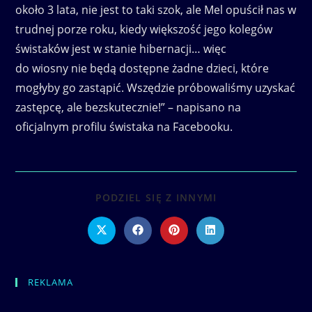
około 3 lata, nie jest to taki szok, ale Mel opuścił nas w
trudnej porze roku, kiedy większość jego kolegów
świstaków jest w stanie hibernacji… więc
do wiosny nie będą dostępne żadne dzieci, które
mogłyby go zastąpić. Wszędzie próbowaliśmy uzyskać
zastępcę, ale bezskutecznie!” – napisano na
oficjalnym profilu świstaka na Facebooku.
SHARE
PODZIEL SIĘ Z INNYMI
THIS
CONTENT
Opens
Opens
Opens
Opens
in
in
in
in
a
a
a
a
new
new
new
new
window
window
window
window
REKLAMA