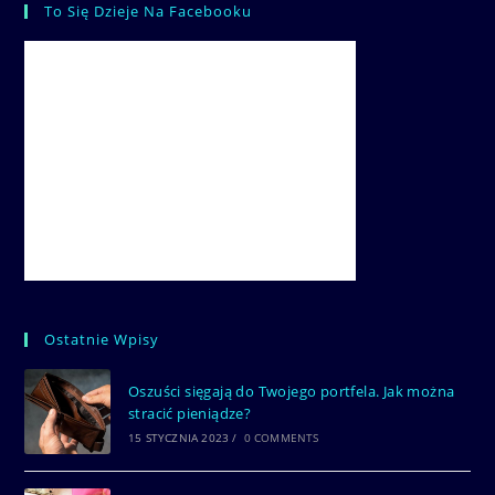
To Się Dzieje Na Facebooku
Ostatnie Wpisy
Oszuści sięgają do Twojego portfela. Jak można
stracić pieniądze?
15 STYCZNIA 2023
/
0 COMMENTS