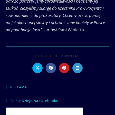
Bardzo potrzebujemy sprawiedliwości i będziemy jej
szukać. Złożyliśmy skargę do Rzecznika Praw Pacjenta i
zawiadomienie do prokuratury. Chcemy uczcić pamięć
mojej ukochanej siostry i ochronić inne kobiety w Polsce
od podobnego losu.
” – mówi Pani Wioletta.
SHARE
PODZIEL SIĘ Z INNYMI
THIS
CONTENT
Opens
Opens
Opens
Opens
in
in
in
in
a
a
a
a
new
new
new
new
window
window
window
window
REKLAMA
To Się Dzieje Na Facebooku