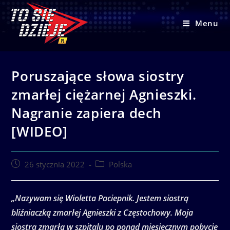
Skip
to
Menu
content
Poruszające słowa siostry
zmarłej ciężarnej Agnieszki.
Nagranie zapiera dech
[WIDEO]
Post
Post
26 stycznia 2022
Polska
published:
category:
„Nazywam się Wioletta Paciepnik. Jestem siostrą
bliźniaczką zmarłej Agnieszki z Częstochowy. Moja
siostra zmarła w szpitalu po ponad miesięcznym pobycie