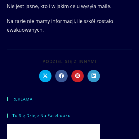
Nie jest jasne, kto i w jakim celu wysyła maile.
Na razie nie mamy informacji, ile szkół zostało
ewakuowanych.
SHARE
PODZIEL SIĘ Z INNYMI
THIS
CONTENT
Opens
Opens
Opens
Opens
in
in
in
in
a
a
a
a
new
new
new
new
window
window
window
window
REKLAMA
To Się Dzieje Na Facebooku