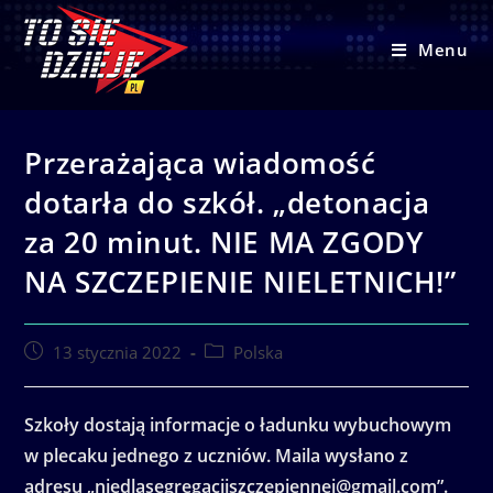
Skip
to
Menu
content
Przerażająca wiadomość
dotarła do szkół. „detonacja
za 20 minut. NIE MA ZGODY
NA SZCZEPIENIE NIELETNICH!”
Post
Post
13 stycznia 2022
Polska
published:
category:
Szkoły dostają informacje o ładunku wybuchowym
w plecaku jednego z uczniów. Maila wysłano z
adresu „niedlasegregacjiszczepiennej@
gmail.com”.