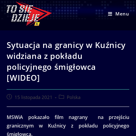
Skip
to
Menu
content
Sytuacja na granicy w Kuźnicy
widziana z pokładu
policyjnego śmigłowca
[WIDEO]
Post
Post
15 listopada 2021
Polska
published:
category:
MSWiA pokazało film nagrany na przejściu
granicznym w Kuźnicy z pokładu policyjnego
śmigłowca.