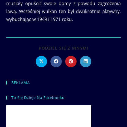
musiały opuścić swoje domy z powodu zagrożenia
lawą. Wcześniej wulkan ten był dwukrotnie aktywny,
wybuchając w 1949 i 1971 roku.
SHARE
PODZIEL SIĘ Z INNYMI
THIS
CONTENT
Opens
Opens
Opens
Opens
in
in
in
in
a
a
a
a
new
new
new
new
window
window
window
window
REKLAMA
To Się Dzieje Na Facebooku