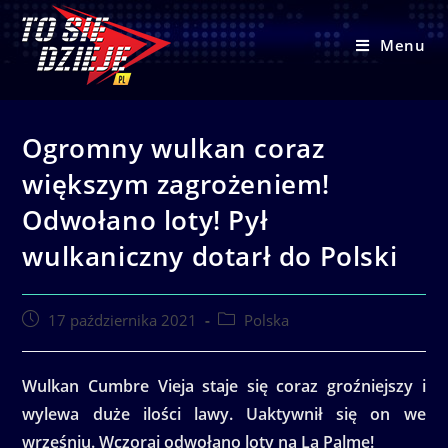
Skip
to
Menu
content
Ogromny wulkan coraz
większym zagrożeniem!
Odwołano loty! Pył
wulkaniczny dotarł do Polski
Post
Post
17 października 2021
Polska
published:
category:
Wulkan Cumbre Vieja staje się coraz groźniejszy i
wylewa duże ilości lawy. Uaktywnił się on we
wrześniu. Wczoraj odwołano loty na La Palmę!