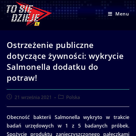
Skip
to
Menu
content
Ostrzeżenie publiczne
dotyczące żywności: wykrycie
Salmonella dodatku do
potraw!
Post
Post
21 września 2021
Polska
published:
category:
Obecność bakterii Salmonella wykryto w trakcie
badań urzędowych w 1 z 5 badanych próbek.
Spożycie produktu zanieczyszczonego pałeczkami