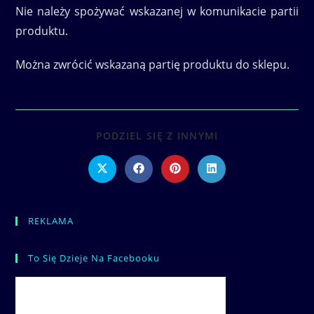
Nie należy spożywać wskazanej w komunikacie partii
produktu.
Można zwrócić wskazaną partię produktu do sklepu.
SHARE
PODZIEL SIĘ Z INNYMI
THIS
CONTENT
Opens
Opens
Opens
Opens
in
in
in
in
a
a
a
a
new
new
new
new
window
window
window
window
REKLAMA
To Się Dzieje Na Facebooku