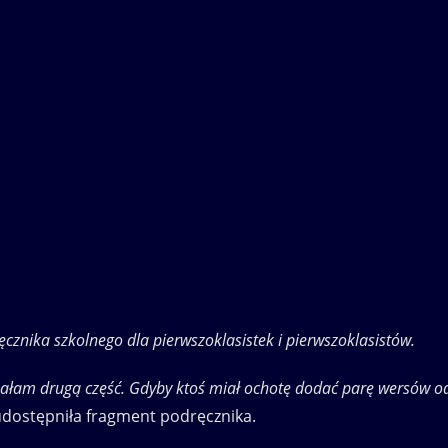
ęcznika szkolnego dla pierwszoklasistek i pierwszoklasistów.
pisałam drugą część. Gdyby ktoś miał ochotę dodać parę wersów o
a udostępniła fragment podręcznika.