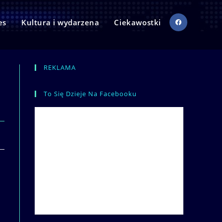
es
Kultura i wydarzena
Ciekawostki
REKLAMA
To Się Dzieje Na Facebooku