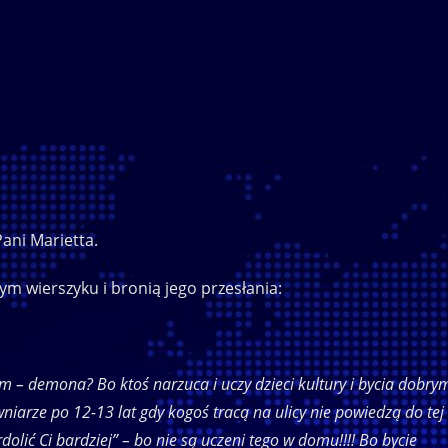
Pani Marietta.
ym wierszyku i bronią jego przesłania:
m – demona? Bo ktoś narzuca i uczy dzieci kultury i bycia dobry
iarze po 12-13 lat gdy kogoś tracą na ulicy nie powiedzą do tej
olić Ci bardziej” – bo nie są uczeni tego w domu!!!! Bo bycie