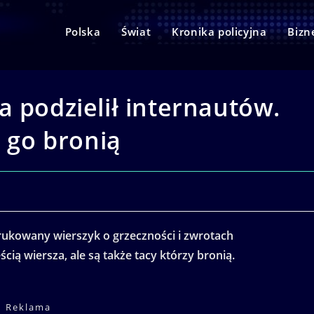
Polska
Świat
Kronika policyjna
Bizn
a podzielił internautów.
i go bronią
rukowany wierszyk o grzeczności i zwrotach
cią wiersza, ale są także tacy którzy bronią.
Reklama