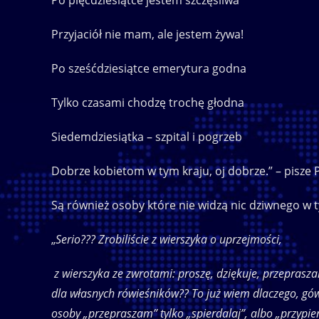
Po pięćdziesiątce jestem szczęśliwa
Przyjaciół nie mam, ale jestem żywa!
Po sześćdziesiątce emerytura godna
Tylko czasami chodzę trochę głodna
Siedemdziesiątka – szpital i pogrzeb
Dobrze kobietom w tym kraju, oj dobrze.” – pisze 
Są również osoby które nie widzą nic dziwnego w t
„
Serio??? Zrobiliście z wierszyka o uprzejmości,
z wierszyka ze zwrotami: proszę, dziękuje, przeprasza
dla własnych rówieśników?? To już wiem dlaczego, gówn
osoby „przepraszam” tylko „spierdalaj”, albo „przypierd