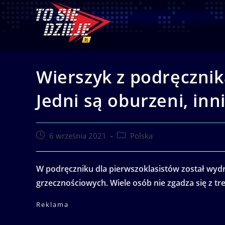
Skip
to
content
Wierszyk z podręcznik
Jedni są oburzeni, inn
Post
Post
6 września 2021
Polska
published:
category:
W podręczniku dla pierwszoklasistów został wyd
grzecznościowych. Wiele osób nie zgadza się z treś
Reklama