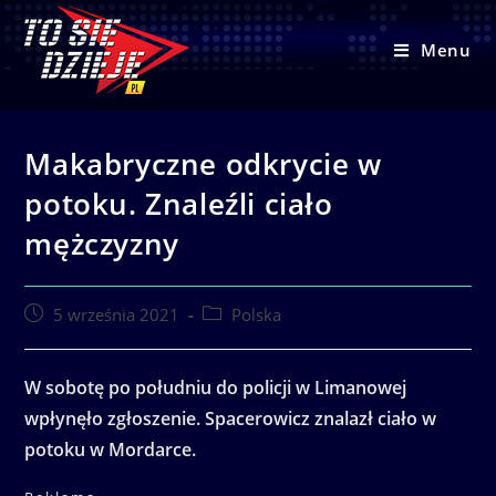
Skip
to
Menu
content
Makabryczne odkrycie w
potoku. Znaleźli ciało
mężczyzny
Post
Post
5 września 2021
Polska
published:
category:
W sobotę po południu do policji w Limanowej
wpłynęło zgłoszenie. Spacerowicz znalazł ciało w
potoku w Mordarce.