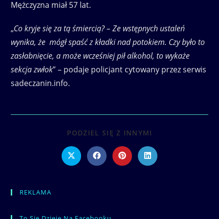
Mężczyzna miał 57 lat.
„
Co kryje się za tą śmiercią? – Ze wstępnych ustaleń
wynika, że mógł spaść z kładki nad potokiem. Czy było to
zasłabnięcie, a może wcześniej pił alkohol, to wykaże
sekcja zwłok
” – podaje policjant cytowany przez serwis
sadeczanin.info.
SHARE
PODZIEL SIĘ Z INNYMI
THIS
CONTENT
Opens
Opens
Opens
Opens
in
in
in
in
a
a
a
a
new
new
new
new
window
window
window
window
REKLAMA
To Się Dzieje Na Facebooku