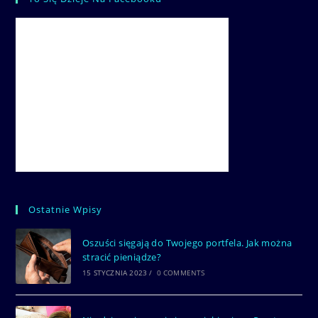
Ostatnie Wpisy
Oszuści sięgają do Twojego portfela. Jak można
stracić pieniądze?
15 STYCZNIA 2023
/
0 COMMENTS