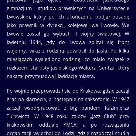
gimnazjum i studiów prawniczych na Uniwersytecie
Lwowskim, który po ich ukończeniu podjął posadę
jako prawnik w dyrekcji kolejowej we Lwowie. We
Lwowie zastał go wybuch II wojny światowej. W
kwietniu 1944, gdy do Lwowa zbliżał się front
wojenny, wraz z rodziną powrócił do Jasła. Po kilku
miesiącach wysiedlono rodzinę, co miało związek z
rozkazem starosty jasielskiego Waltera Gentza, który
nakazał przymusową likwidację miasta.
Po wojnie przeprowadził się do Krakowa, gdzie zaczął
grać na klarnecie, a następnie na saksofonie. W 1947
zaczął współpracować z big bandem Kazimierza
Turewicza. W 1948 roku założył „Jazz Club” przy
krakowskim oddziale YMCA, a po rozwiązaniu
organizacji wyjechał do Łodzi, gdzie rozpoczął studia