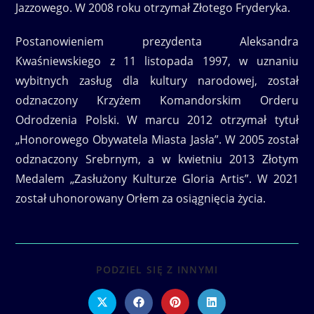
Jazzowego. W 2008 roku otrzymał Złotego Fryderyka.
Postanowieniem prezydenta Aleksandra
Kwaśniewskiego z 11 listopada 1997, w uznaniu
wybitnych zasług dla kultury narodowej, został
odznaczony Krzyżem Komandorskim Orderu
Odrodzenia Polski. W marcu 2012 otrzymał tytuł
„Honorowego Obywatela Miasta Jasła”. W 2005 został
odznaczony Srebrnym, a w kwietniu 2013 Złotym
Medalem „Zasłużony Kulturze Gloria Artis”. W 2021
został uhonorowany Orłem za osiągnięcia życia.
SHARE
PODZIEL SIĘ Z INNYMI
THIS
CONTENT
Opens
Opens
Opens
Opens