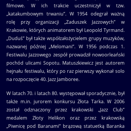
filmowe. W ich trakcie uczestniczył w tzw.
„katakumbowym trwaniu”. W 1954 odegrał ważną
rolę przy organizacji „Zaduszek Jazzowych” w
Krakowie, których animatorem był Leopold Tyrmand.
„Duduś” był także współzałożycielem grupy muzyków,
nazwanej później „Melomani”. W 1956 podczas 1.
Festiwalu Jazzowego zespół prowadził nowoorleański
pochód ulicami Sopotu. Matuszkiewicz jest autorem
hejnału festiwalu, który po raz pierwszy wykonał solo
na rozpoczęcie 40. Jazz Jamboree.
W latach 70. i latach 80. występował sporadycznie, był
także m.in. jurorem konkursu Złota Tarka. W 2006
został odznaczony przez krakowski „Jazz Club”
medalem Złoty Helikon oraz przez krakowską
„Piwnicę pod Baranami” brązową statuetką Baranka