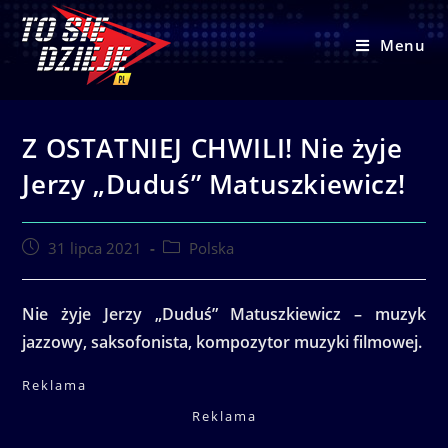
Skip
to
Menu
content
Z OSTATNIEJ CHWILI! Nie żyje
Jerzy „Duduś” Matuszkiewicz!
Post
Post
31 lipca 2021
Polska
published:
category:
Nie żyje Jerzy „Duduś” Matuszkiewicz – muzyk
jazzowy, saksofonista, kompozytor muzyki filmowej.
Reklama
Reklama