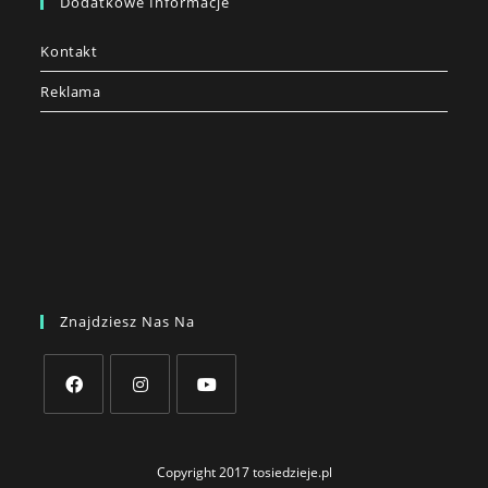
Dodatkowe Informacje
Kontakt
Reklama
Znajdziesz Nas Na
Opens
Opens
Opens
in
in
in
Copyright 2017 tosiedzieje.pl
a
a
a