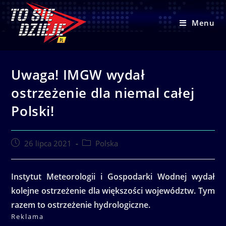
Skip
to
Menu
content
Uwaga! IMGW wydał
ostrzeżenie dla niemal całej
Polski!
Post
Post
26 lipca 2021
Polska
published:
category:
Instytut Meteorologii i Gospodarki Wodnej wydał
kolejne ostrzeżenie dla większości województw. Tym
razem to ostrzeżenie hydrologiczne.
Reklama