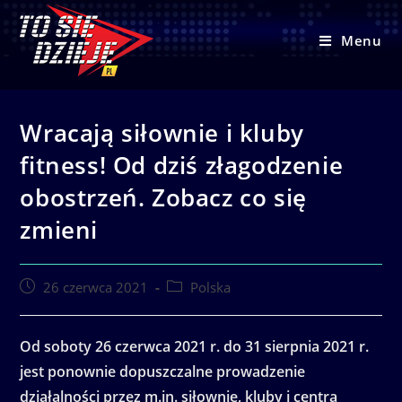
Skip
to
Menu
content
Wracają siłownie i kluby
fitness! Od dziś złagodzenie
obostrzeń. Zobacz co się
zmieni
Post
Post
26 czerwca 2021
Polska
published:
category:
Od soboty 26 czerwca 2021 r. do 31 sierpnia 2021 r.
jest ponownie dopuszczalne prowadzenie
działalności przez m.in. siłownie, kluby i centra