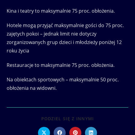
Kina i teatry to maksymalnie 75 proc. obłożenia.
Hotele mogą przyjąć maksymalnie gości do 75 proc.
zajętych pokoi – jednak limit nie dotyczy
zorganizowanych grup dzieci i młodzieży poniżej 12
roku życia
Restauracje to maksymalnie 75 proc. obłożenia.
Na obiektach sportowych – maksymalnie 50 proc.
obłożenia na widowni.
SHARE
PODZIEL SIĘ Z INNYMI
THIS
CONTENT
Opens
Opens
Opens
Opens