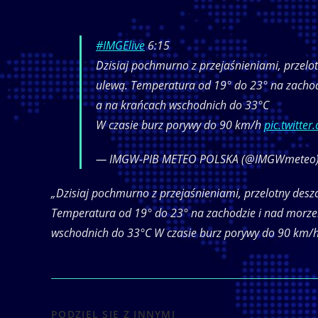
#IMGElive
6:15
Dzisiaj pochmurno z przejaśnieniami, przelot
ulewą. Temperatura od 19° do 23° na zacho
a na krańcach wschodnich do 33°C
W czasie burz porywy do 90 km/h
pic.twitte
— IMGW-PIB METEO POLSKA (@IMGWmeteo
„Dzisiaj pochmurno z przejaśnieniami, przelotny deszc
Temperatura od 19° do 23° na zachodzie i nad morze
wschodnich do 33°C W czasie burz porywy do 90 km/
SHARE
PODZIEL SIĘ Z INNYMI