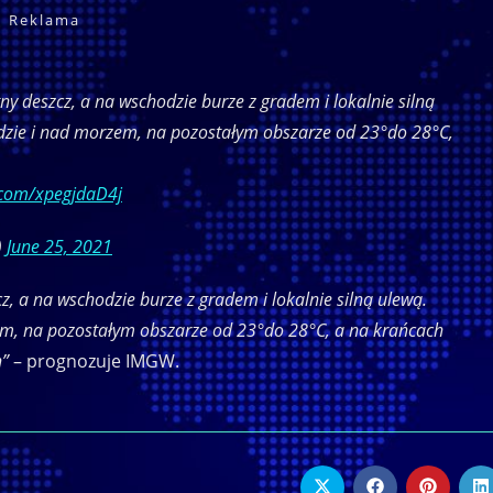
Reklama
ny deszcz, a na wschodzie burze z gradem i lokalnie silną
dzie i nad morzem, na pozostałym obszarze od 23°do 28°C,
r.com/xpegjdaD4j
)
June 25, 2021
z, a na wschodzie burze z gradem i lokalnie silną ulewą.
m, na pozostałym obszarze od 23°do 28°C, a na krańcach
h”
– prognozuje IMGW.