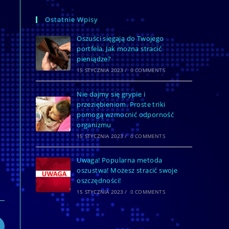
Ostatnie Wpisy
Oszuści sięgają do Twojego
portfela. Jak można stracić
pieniądze?
15 STYCZNIA 2023
/
0 COMMENTS
Nie dajmy się grypie i
przeziębieniom. Proste triki
pomogą wzmocnić odporność
organizmu
15 STYCZNIA 2023
/
0 COMMENTS
Uwaga! Popularna metoda
oszustwa! Możesz stracić swoje
oszczędności!
15 STYCZNIA 2023
/
0 COMMENTS