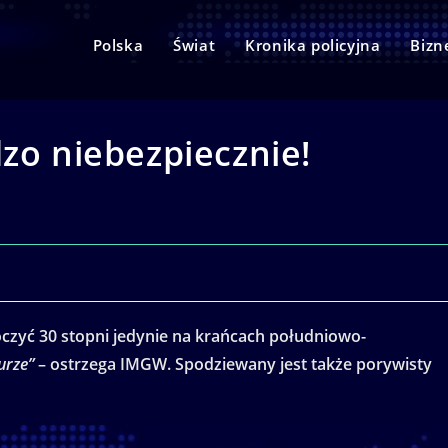
Polska
Świat
Kronika policyjna
Bizn
dzo niebezpiecznie!
czyć 30 stopni jedynie na krańcach południowo-
urze”
– ostrzega IMGW. Spodziewany jest także porywisty