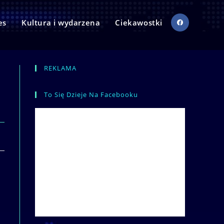
es
Kultura i wydarzena
Ciekawostki
REKLAMA
To Się Dzieje Na Facebooku