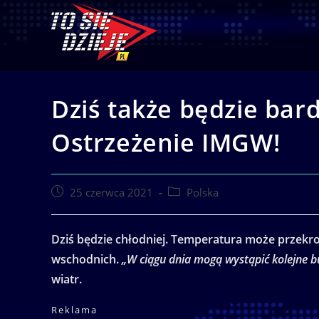
Skip
to
content
Dziś także będzie bar
Ostrzeżenie IMGW!
Post
Post
25 czerwca 2021
Polska
published:
category:
Dziś będzie chłodniej. Temperatura może przekro
wschodnich.
„W ciągu dnia mogą wystąpić kolejne b
wiatr.
Reklama