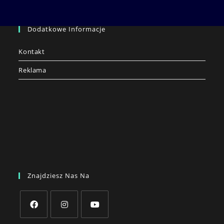
Dodatkowe Informacje
Kontakt
Reklama
Znajdziesz Nas Na
Opens
Opens
Opens