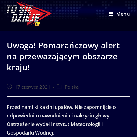
Skip
to
Menu
content
Uwaga! Pomarańczowy alert
na przeważającym obszarze
kraju!
Post
Post
17 czerwca 2021
Polska
published:
category:
Przed nami kilka dni upałów. Nie zapomnijcie o
odpowiednim nawodnieniu i nakryciu głowy.
Ostrzeżenie wydał Instytut Meteorologii i
Gospodarki Wodnej.