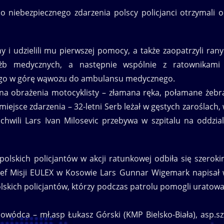
o niebezpiecznego zdarzenia polscy policjanci otrzymali 
 i udzielili mu pierwszej pomocy, a także zaopatrzyli rany
użb medycznych, a następnie wspólnie z ratownikami
go w górę wąwozu do ambulansu medycznego.
na obrażenia motocyklisty – złamana ręka, połamane żebr
iejsce zdarzenia – 32-letni Serb leżał w gęstych zaroślach,
hwili Lars Ivan Milosevic przebywa w szpitalu na oddzia
 polskich policjantów w akcji ratunkowej odbiła się szerok
ef Misji EULEX w Kosowie Lars Gunnar Wigemark napisał
lskich policjantów, którzy podczas patrolu pomogli uratow
 dowódca – mł.asp Łukasz Górski (KMP Bielsko-Biała), asp.sz