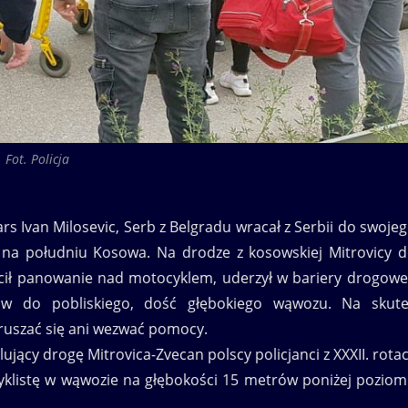
Fot. Policja
s Ivan Milosevic, Serb z Belgradu wracał z Serbii do swoje
 na południu Kosowa. Na drodze z kosowskiej Mitrovicy 
acił panowanie nad motocyklem, uderzył w bariery drogowe
rów do pobliskiego, dość głębokiego wąwozu. Na skut
oruszać się ani wezwać pomocy.
lujący drogę Mitrovica-Zvecan polscy policjanci z XXXII. rotac
cyklistę w wąwozie na głębokości 15 metrów poniżej pozio