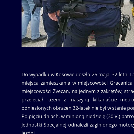
Do wypadku w Kosowie doszło 25 maja. 32-letni Lar
miejsca zamieszkania w miejscowości Gracanica
miejscowości Zvecan, na jednym z zakrętów, str
przeleciał razem z maszyną kilkanaście met
odniesionych obrażeń 32-latek nie był w stanie p
Po pięciu dniach, w minioną niedzielę (30.V.) patro
Jednostki Specjalnej odnaleźli zaginionego moto
jezdni.