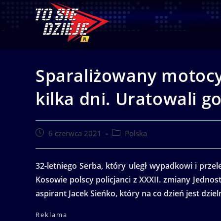
Skip
to
content
Sparaliżowany motocy
kilka dni. Uratowali go
Post
Post
6 czerwca 2021
Polska
published:
category:
32-letniego Serba, który uległ wypadkowi i prze
Kosowie polscy policjanci z XXXII. zmiany Jednostk
aspirant Jacek Sieńko, który na co dzień jest dzi
Reklama