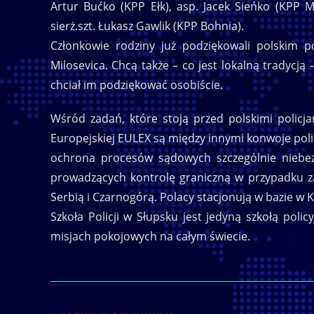
Artur Bućko (KPP Ełk), asp. Jacek Sieńko (KPP M
sierż.szt. Łukasz Gawlik (KPP Bohnia).
Członkowie rodziny już podziękowali polskim
Milosevica. Chcą także – co jest lokalną tradycją
chciał im podziękować osobiście.
Wśród zadań, które stoją przed polskimi policj
Europejskiej EULEX są między innymi konwoje poli
ochrona procesów sądowych szczególnie niebez
prowadzących kontrolę graniczną w przypadku za
Serbią i Czarnogórą. Polacy stacjonują w bazie w K
Szkoła Policji w Słupsku jest jedyną szkołą poli
misjach pokojowych na całym świecie.