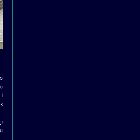
go
do
 i
ek
ji
mu