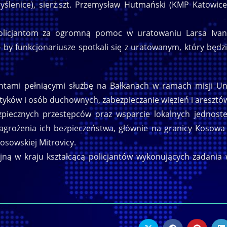
yślenice), sierż.szt. Przemysław Hutmański (KMP Katowice
 policjantom za ogromną pomoc w uratowaniu Larsa Iva
 – by funkcjonariusze spotkali się z uratowanym, który będz
antami pełniącymi służbę na Bałkanach w ramach misji Un
tyków i osób duchownych, zabezpieczanie więzień i aresztó
piecznych przestępców oraz wsparcie lokalnych jednost
grożenia ich bezpieczeństwa, głównie na granicy Kosowa
osowskiej Mitrovicy.
cyjną w kraju kształcącą policjantów wykonujących zadania