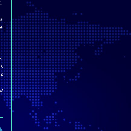
),
na
ie
ii
w,
ek
 z
 w