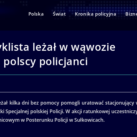
Polska
Świat
Kronika policyjna
Bizn
klista leżał w wąwozie
 polscy policjanci
leżał kilka dni bez pomocy pomogli uratować stacjonujący
i Specjalnej polskiej Policji. W akcji ratunkowej uczestnicz
elnicowym w Posterunku Policji w Sułkowicach.