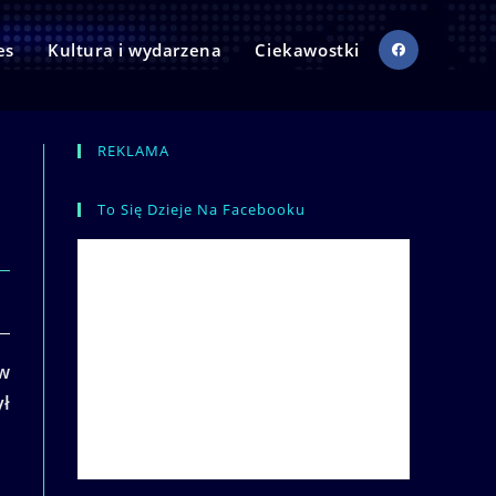
es
Kultura i wydarzena
Ciekawostki
REKLAMA
To Się Dzieje Na Facebooku
 w
ył