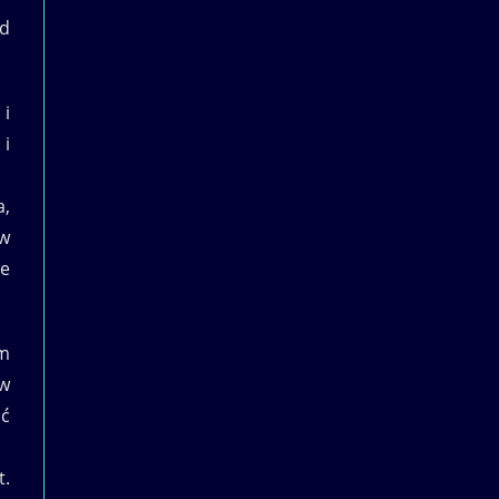
od
 i
 i
a,
 w
le
im
 w
ać
t.