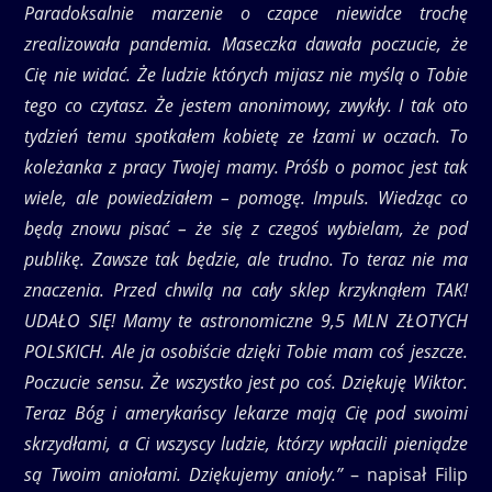
Paradoksalnie marzenie o czapce niewidce trochę
zrealizowała pandemia. Maseczka dawała poczucie, że
Cię nie widać. Że ludzie których mijasz nie myślą o Tobie
tego co czytasz. Że jestem anonimowy, zwykły. I tak oto
tydzień temu spotkałem kobietę ze łzami w oczach. To
koleżanka z pracy Twojej mamy. Próśb o pomoc jest tak
wiele, ale powiedziałem – pomogę. Impuls. Wiedząc co
będą znowu pisać – że się z czegoś wybielam, że pod
publikę. Zawsze tak będzie, ale trudno. To teraz nie ma
znaczenia. Przed chwilą na cały sklep krzyknąłem TAK!
UDAŁO SIĘ! Mamy te astronomiczne 9,5 MLN ZŁOTYCH
POLSKICH. Ale ja osobiście dzięki Tobie mam coś jeszcze.
Poczucie sensu. Że wszystko jest po coś. Dziękuję Wiktor.
Teraz Bóg i amerykańscy lekarze mają Cię pod swoimi
skrzydłami, a Ci wszyscy ludzie, którzy wpłacili pieniądze
są Twoim aniołami. Dziękujemy anioły.”
– napisał Filip