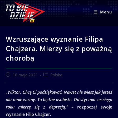
Skip
to
Menu
content
Wzruszające wyznanie Filipa
Chajzera. Mierzy się z poważną
chorobą
Post
Post
18 maja 2021
Polska
published:
category:
„Wiktor. Chcę Ci podziękować. Nawet nie wiesz jak jesteś
dla mnie ważny. To będzie osobiste. Od stycznia zeszłego
roku mierzę się z depresją.”
– rozpoczął swoje
wyznanie Filip Chajzer.