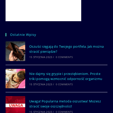
Ostatnie Wpisy
Oszuści sięgają do Twojego portfela. Jak można
stracić pieniądze?
15 STYCZNIA 2023
/
0 COMMENTS
Nie dajmy się grypie i przeziębieniom. Proste
triki pomogą wzmocnić odporność organizmu
15 STYCZNIA 2023
/
0 COMMENTS
Uwaga! Popularna metoda oszustwa! Możesz
stracić swoje oszczędności!
15 STYCZNIA 2023
/
0 COMMENTS