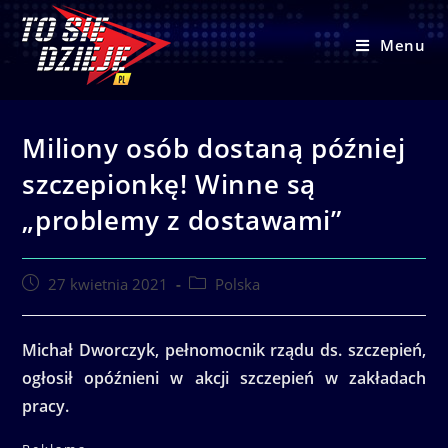
Skip
to
Menu
content
Miliony osób dostaną później
szczepionkę! Winne są
„problemy z dostawami”
Post
Post
27 kwietnia 2021
Polska
published:
category:
Michał Dworczyk, pełnomocnik rządu ds. szczepień,
ogłosił opóźnieni w akcji szczepień w zakładach
pracy.