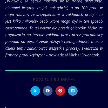
„Widzimy, że będzie musiało się to trochę przesunąć,
niemniej liczymy, że jak najszybciej, a na 100 proc. w
maju ruszymy ze szczepieniami w zakładach pracy – to
jest kilka milionów osób, które mogą być w ten sposób
zaszczepione. To też ważne dla przedsiębiorców. Myślę, że
organizacja na terenie zakładu pracy przez pracodawcę
pozwala na ograniczenie różnych niedogodności, można
dzięki temu zaplanować wszystkie procesy, zwłaszcza w
firmach produkcyjnych”
– powiedział Michał Dworczyk.
SHARE
PODZIEL SIĘ Z INNYMI
THIS
CONTENT
Opens
Opens
Opens
Opens
in
in
in
in
a
a
a
a
new
new
new
new
window
window
window
window