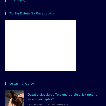
REKLAMA
To Się Dzieje Na Facebooku
Ostatnie Wpisy
Oszuści sięgają do Twojego portfela. Jak można
stracić pieniądze?
15 STYCZNIA 2023
/
0 COMMENTS