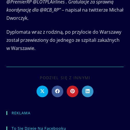
@PremierRP @LOTPLAirlines . Gratulacje za sprawną
koordynację dla @RCB_RP”
– napisał na twitterze Michał
Dworczyk.
Dyplomata wraz z rodziną, po przylocie do Warszawy
został przewieziony do jednego ze szpitali zakaźnych
w Warszawie.
SHARE
PODZIEL SIĘ Z INNYMI
THIS
CONTENT
Opens
Opens
Opens
Opens
in
in
in
in
a
a
a
a
new
new
new
new
window
window
window
window
REKLAMA
To Się Dzieje Na Facebooku