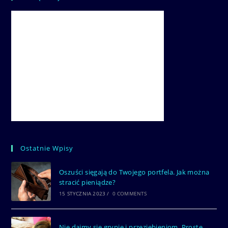
Ostatnie Wpisy
Oszuści sięgają do Twojego portfela. Jak można
stracić pieniądze?
15 STYCZNIA 2023
/
0 COMMENTS
Nie dajmy się grypie i przeziębieniom. Proste