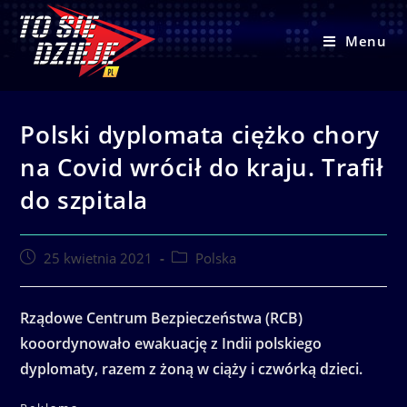
Skip
to
Menu
content
Polski dyplomata ciężko chory
na Covid wrócił do kraju. Trafił
do szpitala
Post
Post
25 kwietnia 2021
Polska
published:
category:
Rządowe Centrum Bezpieczeństwa (RCB)
kooordynowało ewakuację z Indii polskiego
dyplomaty, razem z żoną w ciąży i czwórką dzieci.