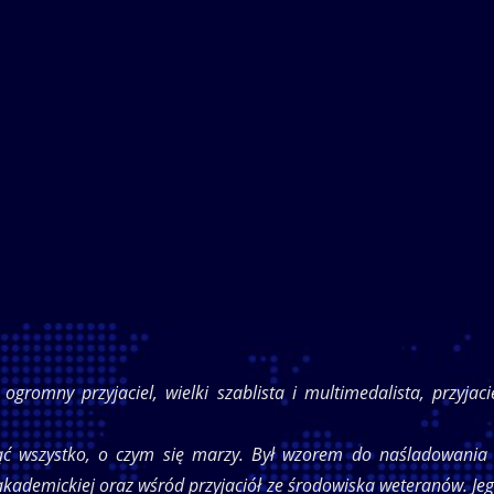
mny przyjaciel, wielki szablista i multimedalista, przyjaci
ąć wszystko, o czym się marzy. Był wzorem do naśladowania
akademickiej oraz wśród przyjaciół ze środowiska weteranów. Je