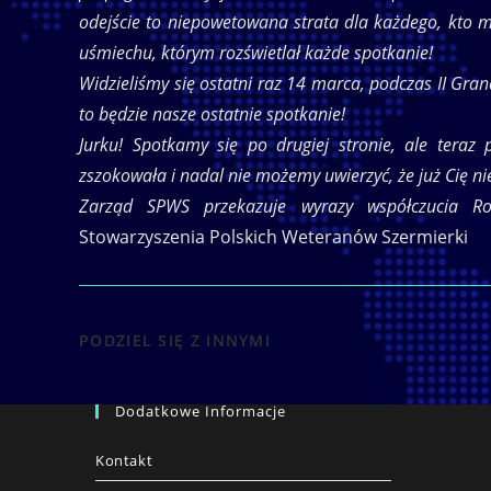
odejście to niepowetowana strata dla każdego, kto m
uśmiechu, którym rozświetlał każde spotkanie!
Widzieliśmy się ostatni raz 14 marca, podczas II Gra
to będzie nasze ostatnie spotkanie!
Jurku! Spotkamy się po drugiej stronie, ale tera
zszokowała i nadal nie możemy uwierzyć, że już Cię 
Zarząd SPWS przekazuje wyrazy współczucia Rodz
Stowarzyszenia Polskich Weteranów Szermierki
SHARE
PODZIEL SIĘ Z INNYMI
THIS
Dodatkowe Informacje
CONTENT
Kontakt