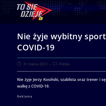
Skip
to
content
Nie żyje wybitny sport
COVID-19
Post
Post
31 marca 2021
Polska
published:
category:
Nie żyje Jerzy Kosiński, szablista oraz trener i 
walkę z COVID-19.
Reklama