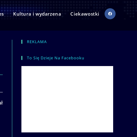
es
Kultura i wydarzena
Ciekawostki
REKLAMA
To Się Dzieje Na Facebooku
ał