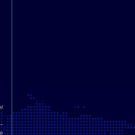
el
 –
go