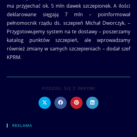
ma przyjechać ok. 5 mln dawek szczepionek. A ilości
deklarowane sięgają 7 mln – poinformował
pełnomocnik rządu ds. sczepień Michał Dworczyk. –
Przygotowujemy system na te dostawy – poszerzamy
katalog punktów szczepień, ale wprowadzamy
również zmiany w samych szczepieniach – dodał szef
KPRM.
SHARE
PODZIEL SIĘ Z INNYMI
THIS
CONTENT
Opens
Opens
Opens
Opens
in
in
in
in
a
a
a
a
new
new
new
new
window
window
window
window
REKLAMA