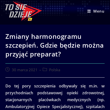
Skip
to
Menu
content
Zmiany harmonogramu
szczepień. Gdzie będzie można
przyjąć preparat?
Post
Post
30 marca 2021
Polska
published:
category:
Do tej pory szczepienia odbywały się m.in. w
przychodniach podstawowej opieki zdrowotnej,
stacjonarnych placówkach medycznych (np.
Ambulatoryjnej Opiece Specjalistycznej), szpitalach