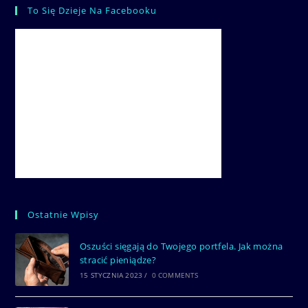
To Się Dzieje Na Facebooku
Ostatnie Wpisy
Oszuści sięgają do Twojego portfela. Jak można
stracić pieniądze?
15 STYCZNIA 2023
/
0 COMMENTS