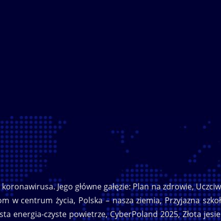
koronawirusa. Jego główne gałęzie: Plan na zdrowie, Uczci
m w centrum życia, Polska – nasza ziemia, Przyjazna szko
ysta energia-czyste powietrze, CyberPoland 2025, Złota jesi