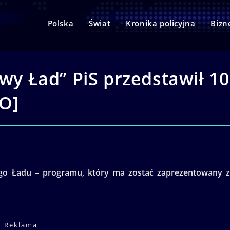
Polska
Świat
Kronika policyjna
Bizn
owy Ład” PiS przedstawił 10
O]
go Ładu – programu, który ma zostać zaprezentowany 
Reklama