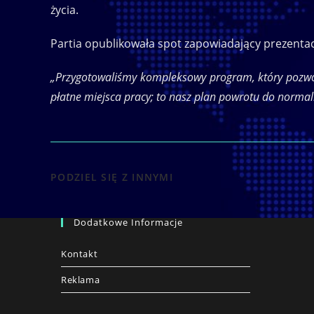
życia.
Partia opublikowała spot zapowiadający prezent
„Przygotowaliśmy kompleksowy program, który pozwoli
płatne miejsca pracy; to nasz plan powrotu do normal
SHARE
PODZIEL SIĘ Z INNYMI
THIS
Dodatkowe Informacje
CONTENT
Kontakt
Reklama