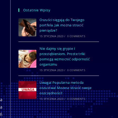
Ostatnie Wpisy
Oszuści sięgają do Twojego
portfela. Jak można stracić
pieniądze?
15 STYCZNIA 2023
/
0 COMMENTS
Nie dajmy się grypie i
przeziębieniom. Proste triki
pomogą wzmocnić odporność
organizmu
15 STYCZNIA 2023
/
0 COMMENTS
Uwaga! Popularna metoda
oszustwa! Możesz stracić swoje
oszczędności!
wa
15 STYCZNIA 2023
/
0 COMMENTS
ła
eń