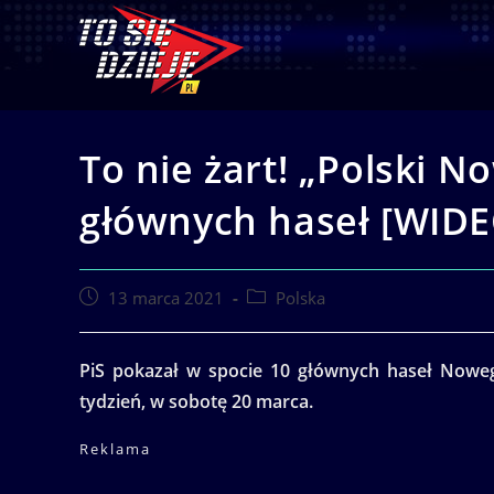
Skip
to
content
To nie żart! „Polski N
głównych haseł [WIDE
Post
Post
13 marca 2021
Polska
published:
category:
PiS pokazał w spocie 10 głównych haseł Nowe
tydzień, w sobotę 20 marca.
Reklama