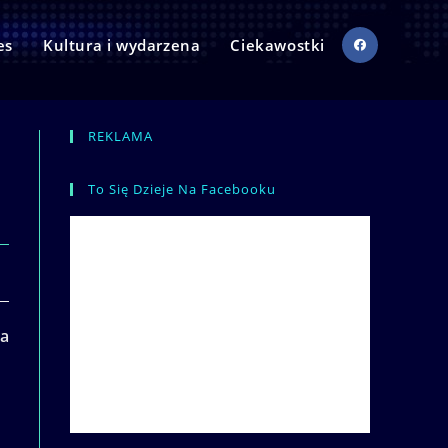
es
Kultura i wydarzena
Ciekawostki
REKLAMA
To Się Dzieje Na Facebooku
za