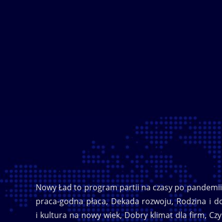
Nowy Ład to program partii na czasy po pandemii 
praca-godna płaca, Dekada rozwoju, Rodzina i do
i kultura na nowy wiek, Dobry klimat dla firm, Cz