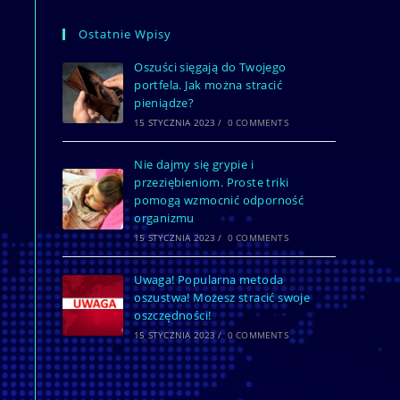
Ostatnie Wpisy
Oszuści sięgają do Twojego
portfela. Jak można stracić
pieniądze?
15 STYCZNIA 2023
/
0 COMMENTS
Nie dajmy się grypie i
przeziębieniom. Proste triki
pomogą wzmocnić odporność
organizmu
15 STYCZNIA 2023
/
0 COMMENTS
Uwaga! Popularna metoda
oszustwa! Możesz stracić swoje
oszczędności!
15 STYCZNIA 2023
/
0 COMMENTS