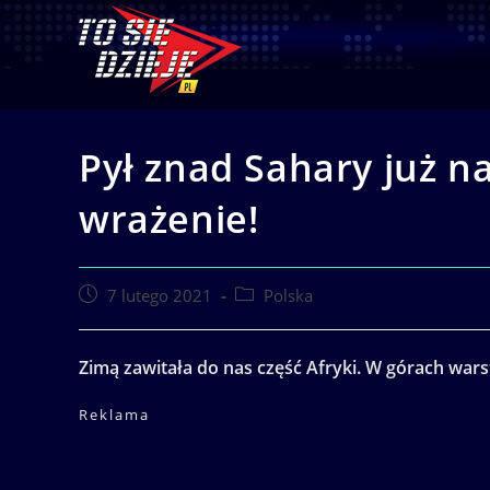
Skip
to
content
Pył znad Sahary już na
wrażenie!
Post
Post
7 lutego 2021
Polska
published:
category:
Zimą zawitała do nas część Afryki. W górach wars
Reklama