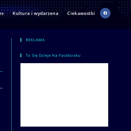
es
Kultura i wydarzena
Ciekawostki
REKLAMA
To Się Dzieje Na Facebooku