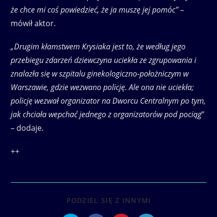
że chce mi coś powiedzieć, że ja muszę jej pomóc”
–
mówił aktor.
„Drugim kłamstwem Krysiaka jest to, że według jego
przebiegu zdarzeń dziewczyna uciekła ze zgrupowania i
znalazła się w szpitalu ginekologiczno-położniczym w
Warszawie, gdzie wezwano policję. Ale ona nie uciekła;
policję wezwał organizator na Dworcu Centralnym po tym,
jak chciała wepchać jednego z organizatorów pod pociąg
”
– dodaje.
++
SHARE
PODZIEL SIĘ Z INNYMI
THIS
CONTENT