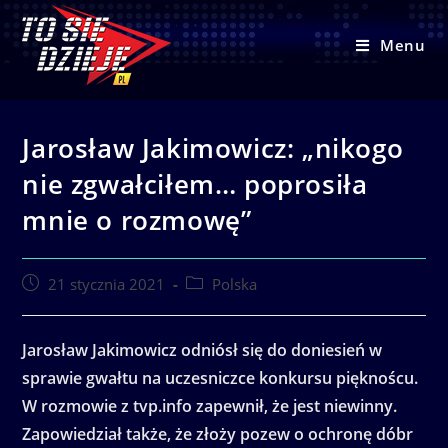
Skip
to
Menu
content
Jarosław Jakimowicz: „nikogo
nie zgwałciłem… poprosiła
mnie o rozmowę”
Post
Post
21 stycznia 2021
Polska
published:
category:
Jarosław Jakimowicz odniósł się do doniesień w
sprawie gwałtu na uczesniczce konkursu pięknoścu.
W rozmowie z tvp.info zapewnił, że jest niewinny.
Zapowiedział także, że złoży pozew o ochronę dóbr