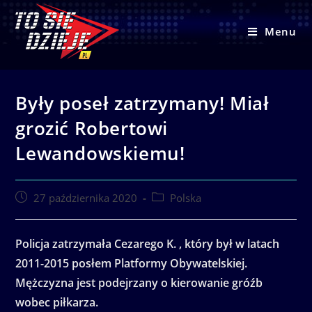
Skip
to
Menu
content
Były poseł zatrzymany! Miał
grozić Robertowi
Lewandowskiemu!
Post
Post
27 października 2020
Polska
published:
category:
Policja zatrzymała Cezarego K. , który był w latach
2011-2015 posłem Platformy Obywatelskiej.
Mężczyzna jest podejrzany o kierowanie gróźb
wobec piłkarza.