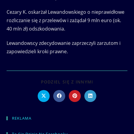
Cezary K. oskarżał Lewandowskiego o nieprawidłowe
rozliczanie się z przelewów i zażądał 9 mln euro (ok.
40 mln zł) odszkodowania.
Lewandowscy zdecydowanie zaprzeczyli zarzutom i
zapowiedzieli kroki prawne.
SHARE
PODZIEL SIĘ Z INNYMI
THIS
CONTENT
Opens
Opens
Opens
Opens
in
in
in
in
a
a
a
a
new
new
new
new
window
window
window
window
REKLAMA
To Się Dzieje Na Facebooku