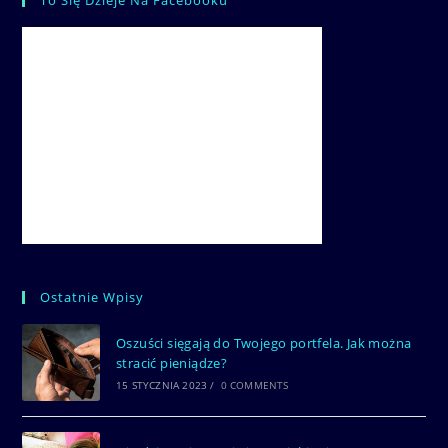
Ostatnie Wpisy
Oszuści sięgają do Twojego portfela. Jak można
stracić pieniądze?
15 STYCZNIA 2023
/
0 COMMENTS