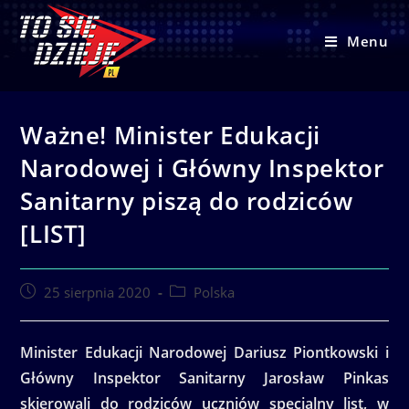
Skip
to
Menu
content
Ważne! Minister Edukacji
Narodowej i Główny Inspektor
Sanitarny piszą do rodziców
[LIST]
Post
Post
25 sierpnia 2020
Polska
published:
category:
Minister Edukacji Narodowej Dariusz Piontkowski i
Główny Inspektor Sanitarny Jarosław Pinkas
skierowali do rodziców uczniów specjalny list, w