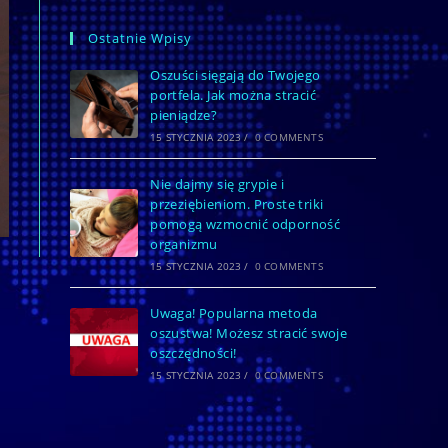
Ostatnie Wpisy
Oszuści sięgają do Twojego
portfela. Jak można stracić
pieniądze?
15 STYCZNIA 2023
/
0 COMMENTS
Nie dajmy się grypie i
przeziębieniom. Proste triki
pomogą wzmocnić odporność
organizmu
15 STYCZNIA 2023
/
0 COMMENTS
Uwaga! Popularna metoda
oszustwa! Możesz stracić swoje
oszczędności!
15 STYCZNIA 2023
/
0 COMMENTS