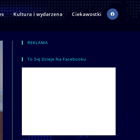
es
Kultura i wydarzena
Ciekawostki
REKLAMA
To Się Dzieje Na Facebooku