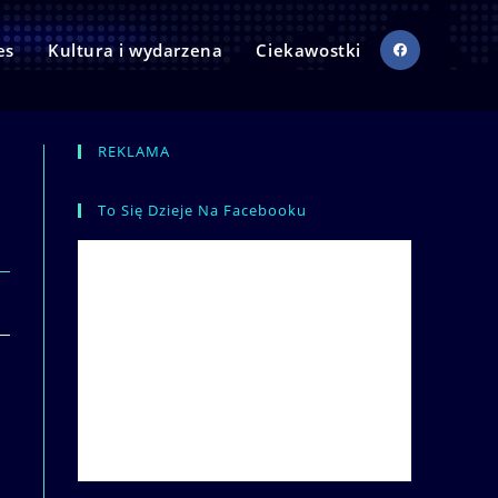
es
Kultura i wydarzena
Ciekawostki
REKLAMA
To Się Dzieje Na Facebooku