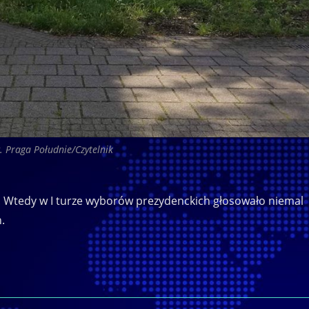
. Praga Południe/Czytelnik
 . Wtedy w I turze wyborów prezydenckich głosowało niemal
.