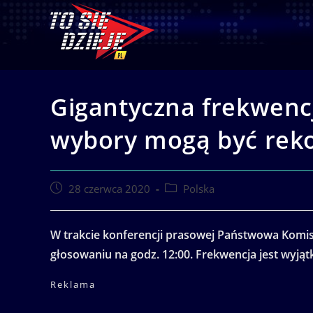
Skip
to
content
Gigantyczna frekwencj
wybory mogą być rek
Post
Post
28 czerwca 2020
Polska
published:
category:
W trakcie konferencji prasowej Państwowa Komis
głosowaniu na godz. 12:00. Frekwencja jest wyją
Reklama