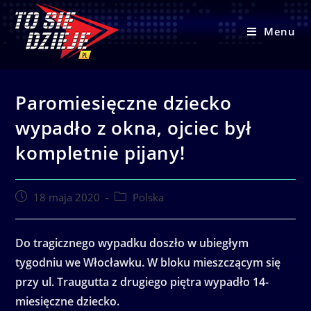
Skip
to
Menu
content
Paromiesięczne dziecko
wypadło z okna, ojciec był
kompletnie pijany!
Post
Post
18 maja 2020
Polska
published:
category:
Do tragicznego wypadku doszło w ubiegłym
tygodniu we Włocławku. W bloku mieszczącym się
przy ul. Traugutta z drugiego piętra wypadło 14-
miesięczne dziecko.