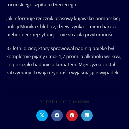
toruńskiego szpitala dziecięcego.
Jak informuje rzecznik prasowy kujawsko-pomorskiej
policji Monika Chlebicz, dziewczynka – mimo bardzo
niebezpiecznej sytuacji – nie straciła przytomności.
33-letni ojciec, który sprawował nad nią opiekę był
kompletnie pijany i miał 1,7 promila alkoholu we krwi,
co pokazało badanie alkomatem. Mężczyzna został
zatrzymany. Trwają czynności wyjaśniające wypadek.
SHARE
PODZIEL SIĘ Z INNYMI
THIS
CONTENT
Opens
Opens
Opens
Opens
in
in
in
in
a
a
a
a