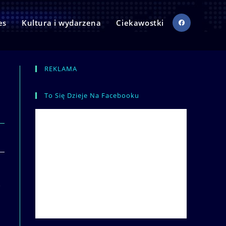
es
Kultura i wydarzena
Ciekawostki
REKLAMA
To Się Dzieje Na Facebooku
,