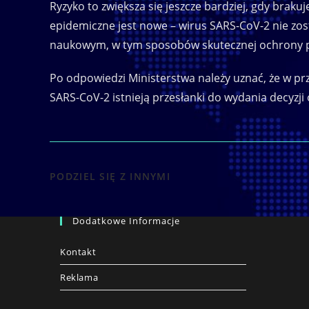
Ryzyko to zwiększa się jeszcze bardziej, gdy brak
epidemiczne jest nowe – wirus SARS-CoV-2 nie zos
naukowym, w tym sposobów skutecznej ochrony p
Po odpowiedzi Ministerstwa należy uznać, że w pr
SARS-CoV-2 istnieją przesłanki do wydania decyzj
SHARE
PODZIEL SIĘ Z INNYMI
THIS
Dodatkowe Informacje
CONTENT
Kontakt
Reklama