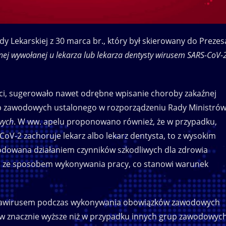
y Lekarskiej z 30 marca br., który był skierowany do Prezes
ej wywołanej u lekarza lub lekarza dentysty wirusem SARS-CoV-
ści, sugerowało nawet odrębne wpisanie choroby zakaźnej
 zawodowych ustalonego w rozporządzeniu Rady Ministró
wych
. W ww. apelu proponowano również, że w przypadku,
V-2 zachoruje lekarz albo lekarz dentysta, to z wysokim
owana działaniem czynników szkodliwych dla zdrowia
u ze sposobem wykonywania pracy, co stanowi warunek
ronawirusem podczas wykonywania obowiązków zawodowych
tów znacznie wyższe niż w przypadku innych grup zawodowych