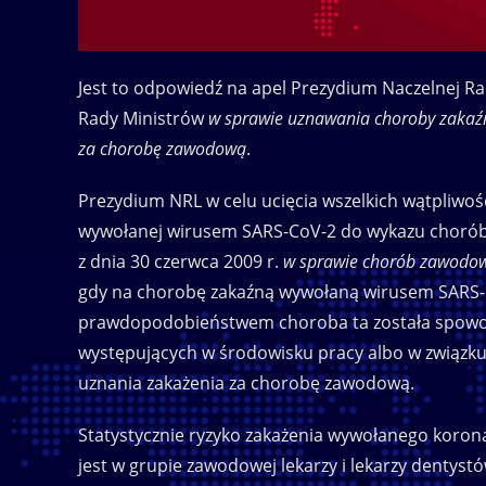
Jest to odpowiedź na apel Prezydium Naczelnej Rad
Rady Ministrów
w sprawie uznawania choroby zakaźn
za chorobę zawodową
.
Prezydium NRL w celu ucięcia wszelkich wątpliwo
wywołanej wirusem SARS-CoV-2 do wykazu chorób
z dnia 30 czerwca 2009 r.
w sprawie chorób zawodo
gdy na chorobę zakaźną wywołaną wirusem SARS-Co
prawdopodobieństwem choroba ta została spowod
występujących w środowisku pracy albo w związk
uznania zakażenia za chorobę zawodową.
Statystycznie ryzyko zakażenia wywołanego ko
jest w grupie zawodowej lekarzy i lekarzy dentys