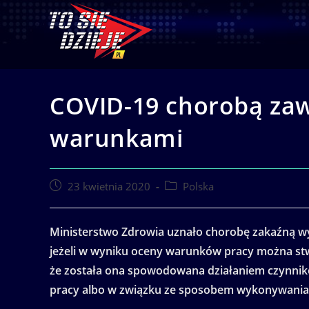
Skip
to
content
COVID-19 chorobą z
warunkami
Post
Post
23 kwietnia 2020
Polska
published:
category:
Ministerstwo Zdrowia uznało chorobę zakaźną 
jeżeli w wyniku oceny warunków pracy można st
że została ona spowodowana działaniem czynnik
pracy albo w związku ze sposobem wykonywania