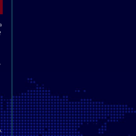
a
2
w
.