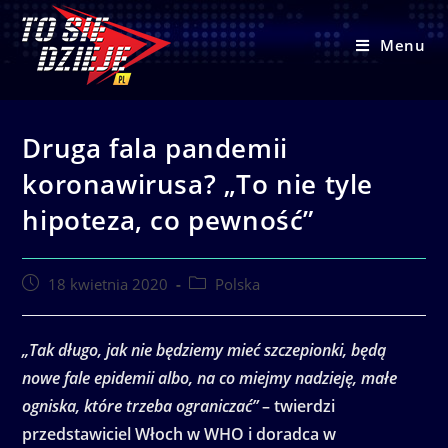
Skip
to
Menu
content
Druga fala pandemii
koronawirusa? „To nie tyle
hipoteza, co pewność”
Post
Post
18 kwietnia 2020
Polska
published:
category:
„Tak długo, jak nie będziemy mieć szczepionki, będą
nowe fale epidemii albo, na co miejmy nadzieję, małe
ogniska, które trzeba ograniczać”
– twierdzi
przedstawiciel Włoch w WHO i doradca w