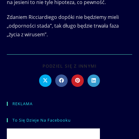
na jesieni to nie tyle hipoteza, co pewność.
Zdaniem Ricciardiego dopóki nie będziemy mieli
„odporności stada”, tak długo będzie trwała faza
„życia z wirusem”.
SHARE
PODZIEL SIĘ Z INNYMI
THIS
CONTENT
Opens
Opens
Opens
Opens
in
in
in
in
a
a
a
a
new
new
new
new
window
window
window
window
REKLAMA
To Się Dzieje Na Facebooku